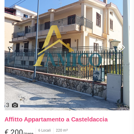
3
Affitto Appartamento a Casteldaccia
€ 200
6 Locali
220 m²
/mese