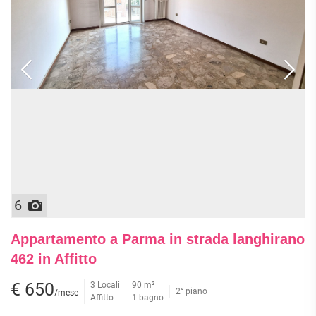
6
Appartamento a Parma in strada langhirano
462 in Affitto
€ 650
3 Locali
90 m²
2° piano
/mese
Affitto
1 bagno