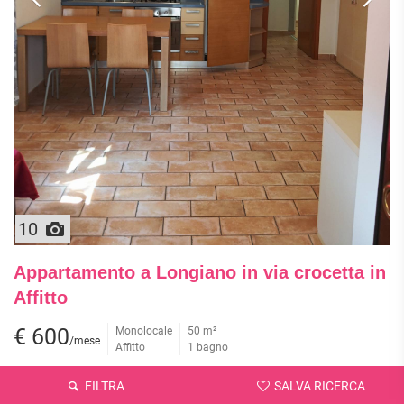
10
Appartamento a Longiano in via crocetta in
Affitto
€ 600
Monolocale
50 m²
/mese
Affitto
1 bagno
Affittiamo in zona Crocetta di Longiano (FC) grazioso monolocale
FILTRA
SALVA RICERCA
situato a piano terra. L'immobile si presenta ambiente unico