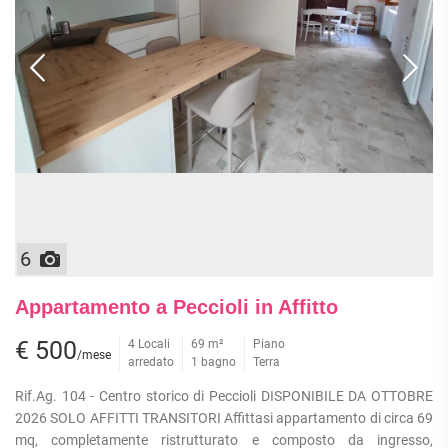
ATTIVITÀ
ATTICI
VILLE DI LUSSO
COMMERCIALI
CASE
VILLE CON GIARDINO
TERRENI
INDIPENDENTI
VILLETTE A SCHIERA
LOFT
AGRICOLI
MANSARDE
COMMERCIALI
VILLE
RUSTICI E
EDIFICABILI
CASALI
INDUSTRIALI
IMMOBILI IN AFFITTO
6
RESIDENZIALI
COMMERCIALI
RICERCHE
Appartamento a Peccioli in Affitto
FREQUENTI
APPARTAMENTI
CAPANNONI
APPARTAMENTI
€ 500
4 Locali
69 m²
Piano
LABORATORI
/mese
MONOLOCALI
arredato
1 bagno
ARREDATI
Terra
LOCALI
APPARTAMENTI
COMMERCIALI
Rif.Ag. 104 - Centro storico di Peccioli DISPONIBILE DA OTTOBRE
BILOCALI
PIANO
2026 SOLO AFFITTI TRANSITORI Affittasi appartamento di circa 69
MAGAZZINI
TERRA
mq, completamente ristrutturato e composto da ingresso,
TRILOCALI
NEGOZI