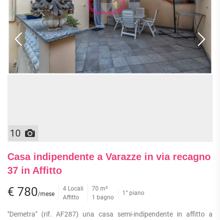
10
Casa indipendente a Varazze in via recagno
37 in Affitto
€ 780
4 Locali
70 m²
1° piano
/mese
Affitto
1 bagno
"Demetra" (rif. AF287) una casa semi-indipendente in affitto a