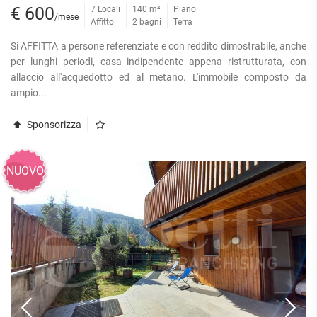
€ 600
7 Locali
140 m²
Piano
/mese
Affitto
2 bagni
Terra
Si AFFITTA a persone referenziate e con reddito dimostrabile, anche
per lunghi periodi, casa indipendente appena ristrutturata, con
allaccio all'acquedotto ed al metano. L'immobile composto da
ampio...
Sponsorizza
NUOVO