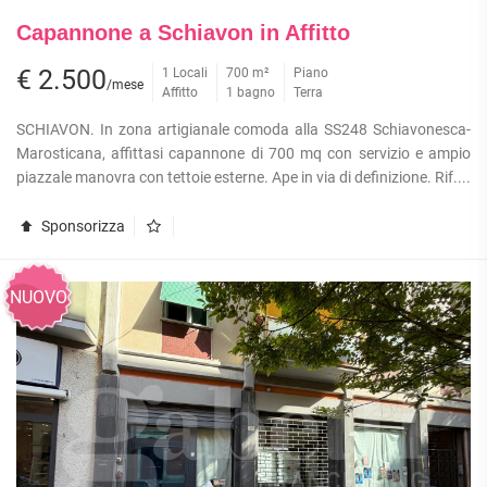
Capannone a Schiavon in Affitto
€ 2.500
1 Locali
700 m²
Piano
/mese
Affitto
1 bagno
Terra
SCHIAVON. In zona artigianale comoda alla SS248 Schiavonesca-
Marosticana, affittasi capannone di 700 mq con servizio e ampio
piazzale manovra con tettoie esterne. Ape in via di definizione. Rif....
Sponsorizza
NUOVO