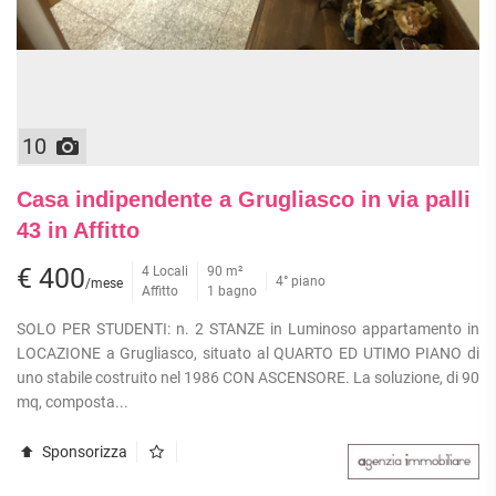
10
Casa indipendente a Grugliasco in via palli
43 in Affitto
€ 400
4 Locali
90 m²
4° piano
/mese
Affitto
1 bagno
SOLO PER STUDENTI: n. 2 STANZE in Luminoso appartamento in
LOCAZIONE a Grugliasco, situato al QUARTO ED UTIMO PIANO di
uno stabile costruito nel 1986 CON ASCENSORE. La soluzione, di 90
mq, composta...
Sponsorizza