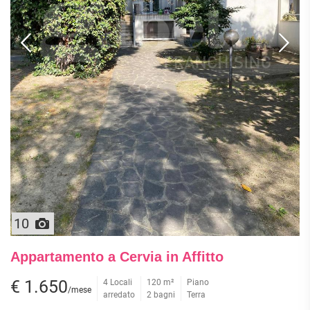
10
Appartamento a Cervia in Affitto
€ 1.650
4 Locali
120 m²
Piano
/mese
arredato
2 bagni
Terra