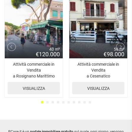
40 m²
56 m²
€120.000
€98.000
Attività commerciale in
Attività commerciale in
Vendita
Vendita
a Rosignano Marittimo
a Cesenatico
VISUALIZZA
VISUALIZZA
PCase.it è un
portale immobiliare gratuito
sul quale, ogni giorno, vengono