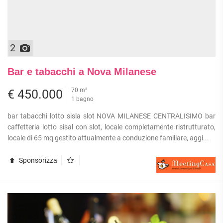
2
Bar e tabacchi a Nova Milanese
70 m²
€ 450.000
1 bagno
bar tabacchi lotto sisla slot NOVA MILANESE CENTRALISIMO bar
caffetteria lotto sisal con slot, locale completamente ristrutturato,
locale di 65 mq gestito attualmente a conduzione familiare, aggi...
Sponsorizza