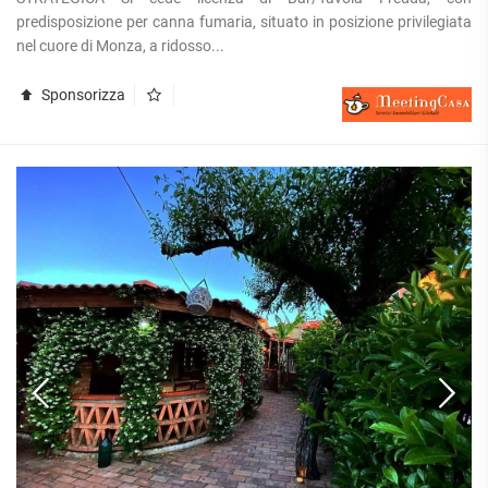
APPARTAMENTI
predisposizione per canna fumaria, situato in posizione privilegiata
UFFICI
PIANO
QUADRILOCALI
nel cuore di Monza, a ridosso...
ALTO
ATTIVITÀ
ATTICI
COMMERCIALI
APPARTAMENTI
CASE
Sponsorizza
IN
CON
INDIPENDENTI
GESTIONE
GIARDINO
LOFT
APPARTAMENTI
MANSARDE
CON BOX
VILLE
APPARTAMENTI
VICINO
STANZE
ALLA
RUSTICI E
METROPOLITANA
CASALI
VILLETTE
A
SCHIERA