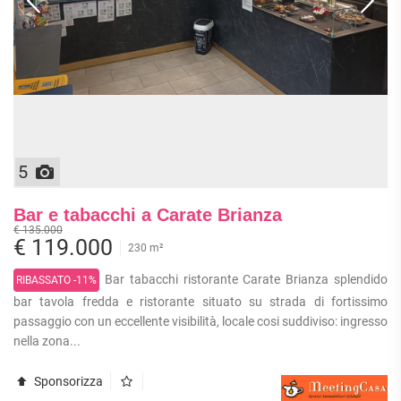
5
Bar e tabacchi a Carate Brianza
€ 135.000
€ 119.000
230 m²
Bar tabacchi ristorante Carate Brianza splendido
RIBASSATO -11%
bar tavola fredda e ristorante situato su strada di fortissimo
passaggio con un eccellente visibilità, locale cosi suddiviso: ingresso
nella zona...
Sponsorizza