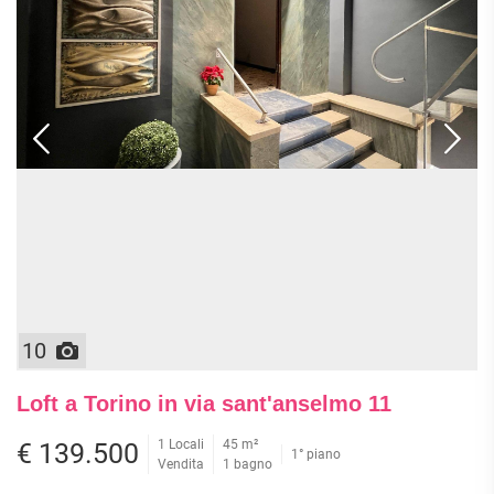
10
Loft a Torino in via sant'anselmo 11
1 Locali
45 m²
€ 139.500
1° piano
Vendita
1 bagno