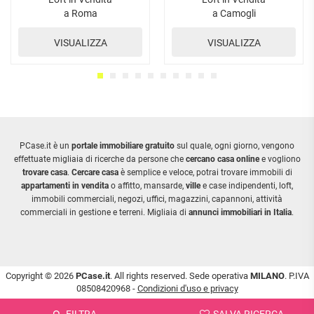
a Roma
a Camogli
VISUALIZZA
VISUALIZZA
PCase.it è un
portale immobiliare gratuito
sul quale, ogni giorno, vengono
effettuate migliaia di ricerche da persone che
cercano casa online
e vogliono
trovare casa
.
Cercare casa
è semplice e veloce, potrai trovare immobili di
appartamenti in vendita
o affitto, mansarde,
ville
e case indipendenti, loft,
immobili commerciali, negozi, uffici, magazzini, capannoni, attività
commerciali in gestione e terreni. Migliaia di
annunci immobiliari in Italia
.
Copyright © 2026
PCase.it
. All rights reserved. Sede operativa
MILANO
. P.IVA
08508420968 -
Condizioni d'uso e privacy