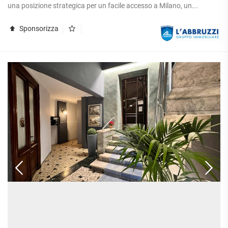
APPARTAMENTI
una posizione strategica per un facile accesso a Milano, un...
UFFICI
PIANO
QUADRILOCALI
ALTO
ATTIVITÀ
Sponsorizza
ATTICI
COMMERCIALI
APPARTAMENTI
CASE
IN
CON
INDIPENDENTI
GESTIONE
GIARDINO
LOFT
APPARTAMENTI
MANSARDE
CON BOX
VILLE
APPARTAMENTI
VICINO
STANZE
ALLA
RUSTICI E
METROPOLITANA
CASALI
VILLETTE
A
SCHIERA