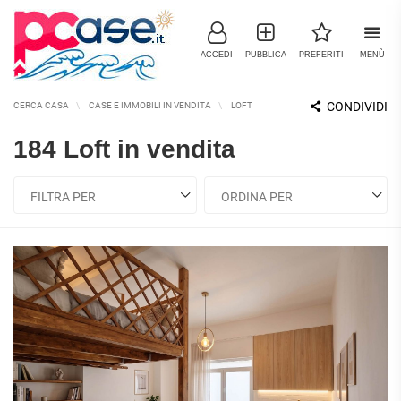
ACCEDI
PUBBLICA
PREFERITI
MENÙ
CONDIVIDI
CERCA CASA
CASE E IMMOBILI IN VENDITA
LOFT
184
ANNUNCI
184 Loft in vendita
IMMOBILI IN VENDITA
RESIDENZIALI
COMMERCIALI
RICERCHE FREQUENTI
APPARTAMENTI
CAPANNONI
APPARTAMENTI ALL'ASTA
LABORATORI
APPARTAMENTI ALL'ULTIMO
MONOLOCALI
PIANO
LOCALI
COMMERCIALI
APPARTAMENTI NUOVI
BILOCALI
MAGAZZINI
APPARTAMENTI
RISTRUTTURATI
TRILOCALI
NEGOZI
APPARTAMENTI VICINO ALLA
UFFICI
QUADRILOCALI
METROPOLITANA