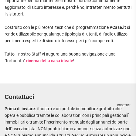
ATTIVITÀ
importante per noi mantenere il nostro portale continuamente
ATTICI
VILLE DI LUSSO
COMMERCIALI
aggiornato, di sicuro interesse e, perchè no, intrattenimento per tutti
CASE
VILLE CON GIARDINO
i visitatori.
TERRENI
INDIPENDENTI
VILLETTE A SCHIERA
LOFT
AGRICOLI
Costruito con le più recenti tecniche di programmazione
PCase.it
si
MANSARDE
rende utilizzabile per qualunque tipologia di utenti, di facile utilizzo
COMMERCIALI
per i meno esperti e di sicuro interesse per i più competenti.
VILLE
RUSTICI E
EDIFICABILI
Tutto il nostro Staff vi augura una buona navigazione e una
CASALI
"fortunata"
ricerca della casa ideale
!
INDUSTRIALI
IMMOBILI IN AFFITTO
RESIDENZIALI
COMMERCIALI
RICERCHE
FREQUENTI
Contattaci
APPARTAMENTI
CAPANNONI
APPARTAMENTI
LABORATORI
OGGETTO
*
Prima di inviare
: il nostro è un portale immobiliare gratuito che
MONOLOCALI
ARREDATI
LOCALI
opera e pubblica tramite le collaborazioni con i principali gestionali
APPARTAMENTI
COMMERCIALI
immobiliari o tramite l'inserimento manuale degli annunci da parte
BILOCALI
PIANO
MAGAZZINI
dell'inserzionista. NON pubblichiamo annunci senza autorizzazione
TERRA
TRILOCALI
NEGOZI
e NON rubiamo annunci da altri siti. Se vuoi eliminare un annuncio e