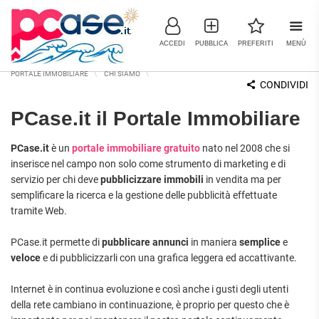
ACCEDI
PUBBLICA
PREFERITI
MENÙ
PORTALE IMMOBILIARE
CHI SIAMO
CONDIVIDI
PCase.it il Portale Immobiliare
IMMOBILI IN VENDITA
PCase.it
è un
portale immobiliare gratuito
nato nel 2008 che si
inserisce nel campo non solo come strumento di marketing e di
RESIDENZIALI
COMMERCIALI
RICERCHE FREQUENTI
servizio per chi deve
pubblicizzare immobili
in vendita ma per
APPARTAMENTI
CAPANNONI
APPARTAMENTI ALL'ASTA
semplificare la ricerca e la gestione delle pubblicità effettuate
tramite Web.
LABORATORI
APPARTAMENTI ALL'ULTIMO
MONOLOCALI
PIANO
LOCALI
PCase.it permette di
pubblicare annunci
in maniera
semplice
e
COMMERCIALI
APPARTAMENTI NUOVI
BILOCALI
veloce
e di pubblicizzarli con una grafica leggera ed accattivante.
MAGAZZINI
APPARTAMENTI
RISTRUTTURATI
TRILOCALI
NEGOZI
Internet è in continua evoluzione e così anche i gusti degli utenti
APPARTAMENTI VICINO ALLA
UFFICI
della rete cambiano in continuazione, è proprio per questo che è
QUADRILOCALI
METROPOLITANA