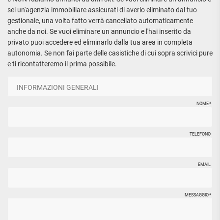
APPARTAMENTI
sei un'agenzia immobiliare assicurati di averlo eliminato dal tuo
UFFICI
PIANO
QUADRILOCALI
gestionale, una volta fatto verrà cancellato automaticamente
ALTO
ATTIVITÀ
ATTICI
anche da noi. Se vuoi eliminare un annuncio e l'hai inserito da
COMMERCIALI
APPARTAMENTI
CASE
privato puoi accedere ed eliminarlo dalla tua area in completa
IN
CON
INDIPENDENTI
autonomia. Se non fai parte delle casistiche di cui sopra scrivici pure
GESTIONE
GIARDINO
e ti ricontatteremo il prima possibile.
LOFT
APPARTAMENTI
MANSARDE
CON BOX
VILLE
APPARTAMENTI
VICINO
STANZE
NOME
*
ALLA
RUSTICI E
METROPOLITANA
CASALI
VILLETTE
TELEFONO
A
SCHIERA
EMAIL
MESSAGGIO
*