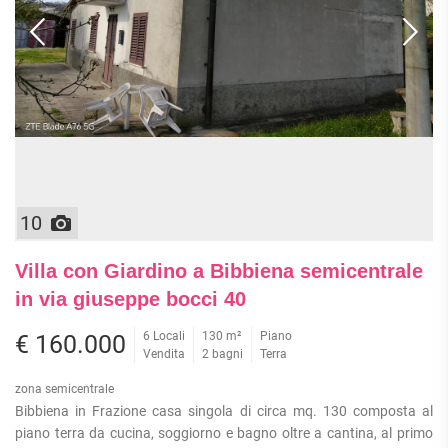
10
Villa con Giardino a Bibbiena semicentrale
in via giuseppe bocci 40
6 Locali
130 m²
Piano
€ 160.000
Vendita
2 bagni
Terra
zona semicentrale
Bibbiena in Frazione casa singola di circa mq. 130 composta al
piano terra da cucina, soggiorno e bagno oltre a cantina, al primo