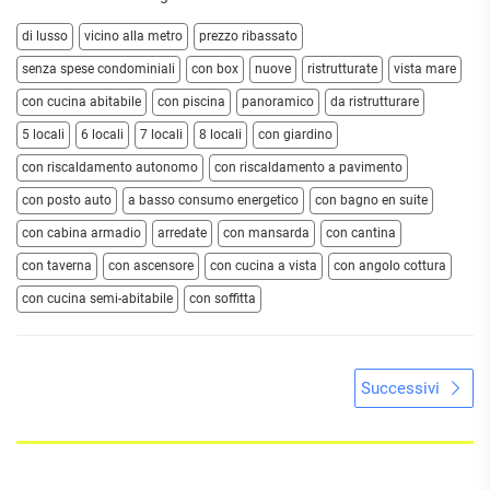
di lusso
vicino alla metro
prezzo ribassato
senza spese condominiali
con box
nuove
ristrutturate
vista mare
con cucina abitabile
con piscina
panoramico
da ristrutturare
5 locali
6 locali
7 locali
8 locali
con giardino
con riscaldamento autonomo
con riscaldamento a pavimento
con posto auto
a basso consumo energetico
con bagno en suite
con cabina armadio
arredate
con mansarda
con cantina
con taverna
con ascensore
con cucina a vista
con angolo cottura
con cucina semi-abitabile
con soffitta
Successivi