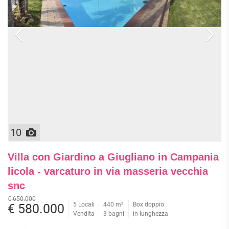
10
Villa con Giardino a Giugliano in Campania
licola - varcaturo in via masseria vecchia
snc
€ 650.000
5 Locali
440 m²
Box doppio
€ 580.000
Vendita
3 bagni
in lunghezza