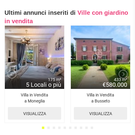
Ultimi annunci inseriti di
Ville con giardino
in vendita
175 m²
433 m²
5 Locali o più
€580.000
Villa in Vendita
Villa in Vendita
a Moneglia
a Busseto
VISUALIZZA
VISUALIZZA