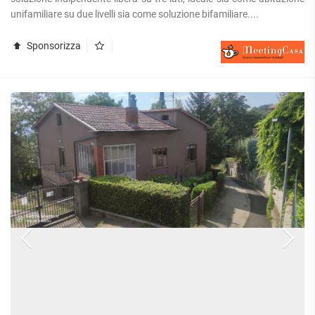
APPARTAMENTI
unifamiliare su due livelli sia come soluzione bifamiliare....
UFFICI
PIANO
QUADRILOCALI
ALTO
ATTIVITÀ
ATTICI
Sponsorizza
COMMERCIALI
APPARTAMENTI
CASE
IN
CON
INDIPENDENTI
GESTIONE
GIARDINO
LOFT
APPARTAMENTI
MANSARDE
CON BOX
VILLE
APPARTAMENTI
VICINO
STANZE
ALLA
RUSTICI E
METROPOLITANA
CASALI
VILLETTE
A
SCHIERA