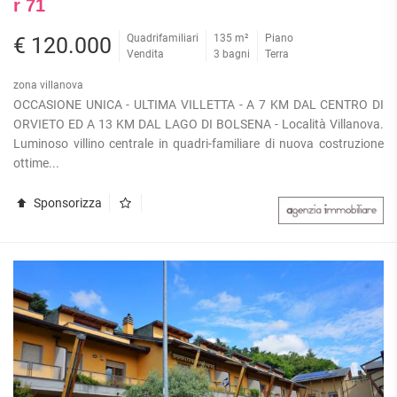
r 71
Quadrifamiliari
135 m²
Piano
€ 120.000
Vendita
3 bagni
Terra
zona villanova
OCCASIONE UNICA - ULTIMA VILLETTA - A 7 KM DAL CENTRO DI
ORVIETO ED A 13 KM DAL LAGO DI BOLSENA - Località Villanova.
Luminoso villino centrale in quadri-familiare di nuova costruzione
ottime...
Sponsorizza