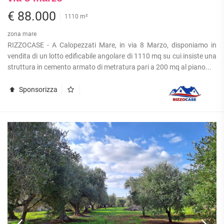
€ 88.000
1110 m²
zona mare
RIZZOCASE - A Calopezzati Mare, in via 8 Marzo, disponiamo in
vendita di un lotto edificabile angolare di 1110 mq su cui insiste una
struttura in cemento armato di metratura pari a 200 mq al piano...
Sponsorizza