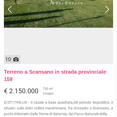
ATTIVITÀ
ATTICI
VILLE DI LUSSO
COMMERCIALI
CASE
VILLE CON GIARDINO
TERRENI
INDIPENDENTI
VILLETTE A SCHIERA
LOFT
AGRICOLI
MANSARDE
COMMERCIALI
VILLE
RUSTICI E
EDIFICABILI
CASALI
INDUSTRIALI
10
IMMOBILI IN AFFITTO
Terreno a Scansano in strada provinciale
RESIDENZIALI
COMMERCIALI
RICERCHE
159
FREQUENTI
APPARTAMENTI
CAPANNONI
750 m²
€ 2.150.000
APPARTAMENTI
LABORATORI
4 bagni
MONOLOCALI
ARREDATI
LOCALI
APPARTAMENTI
D/ST1799LUX - Il casale a base quadrata,del periodo leopoldino, è
COMMERCIALI
BILOCALI
PIANO
situato sulle dolci colline maremmane, fra Grosseto e Scansano, a
MAGAZZINI
TERRA
pochi chilometri dalle Terme di Saturnia, dal Parco Naturale della...
TRILOCALI
NEGOZI