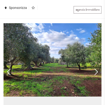
APPARTAMENTI
UFFICI
PIANO
Sponsorizza
QUADRILOCALI
ALTO
ATTIVITÀ
ATTICI
COMMERCIALI
APPARTAMENTI
CASE
IN
CON
INDIPENDENTI
GESTIONE
GIARDINO
LOFT
APPARTAMENTI
MANSARDE
CON BOX
VILLE
APPARTAMENTI
VICINO
STANZE
ALLA
RUSTICI E
METROPOLITANA
CASALI
VILLETTE
A
SCHIERA