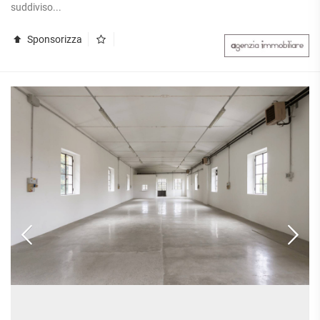
APPARTAMENTI
suddiviso...
UFFICI
PIANO
QUADRILOCALI
ALTO
ATTIVITÀ
Sponsorizza
ATTICI
COMMERCIALI
APPARTAMENTI
CASE
IN
CON
INDIPENDENTI
GESTIONE
GIARDINO
LOFT
APPARTAMENTI
MANSARDE
CON BOX
VILLE
APPARTAMENTI
VICINO
STANZE
ALLA
RUSTICI E
METROPOLITANA
CASALI
VILLETTE
A
SCHIERA