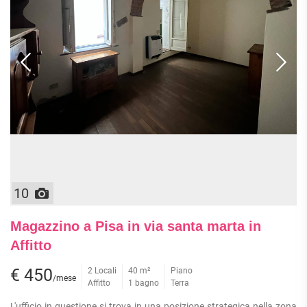
10
Magazzino a Pisa in via santa marta in
Affitto
€ 450
2 Locali
40 m²
Piano
/mese
Affitto
1 bagno
Terra
L'ufficio in questione si trova in una posizione strategica nella zona