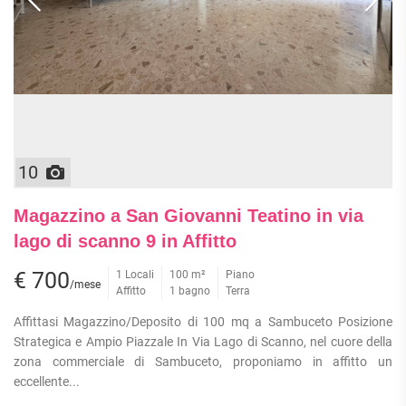
10
Magazzino a San Giovanni Teatino in via
lago di scanno 9 in Affitto
€ 700
1 Locali
100 m²
Piano
/mese
Affitto
1 bagno
Terra
Affittasi Magazzino/Deposito di 100 mq a Sambuceto Posizione
Strategica e Ampio Piazzale In Via Lago di Scanno, nel cuore della
zona commerciale di Sambuceto, proponiamo in affitto un
eccellente...