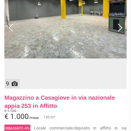
9
Magazzino a Casagiove in via nazionale
appia 253 in Affitto
€ 1.100
€ 1.000
130 m²
/mese
Locale commerciale/deposito in affitto in via
RIBASSATO -9%