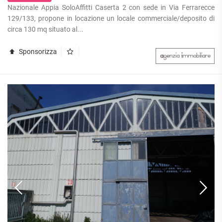
Nazionale Appia SoloAffitti Caserta 2 con sede in Via Ferrarecce
129/133, propone in locazione un locale commerciale/deposito di
circa 130 mq situato al...
Sponsorizza