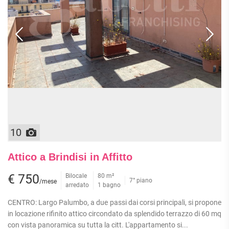
10
Attico a Brindisi in Affitto
€ 750
Bilocale
80 m²
7° piano
/mese
arredato
1 bagno
CENTRO: Largo Palumbo, a due passi dai corsi principali, si propone
in locazione rifinito attico circondato da splendido terrazzo di 60 mq
con vista panoramica su tutta la citt. L'appartamento si...