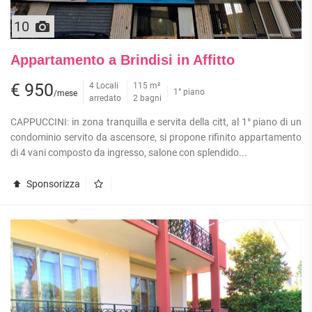
10
Appartamento a Brindisi in Affitto
€ 950
4 Locali
115 m²
1° piano
/mese
arredato
2 bagni
CAPPUCCINI: in zona tranquilla e servita della citt, al 1° piano di un
condominio servito da ascensore, si propone rifinito appartamento
di 4 vani composto da ingresso, salone con splendido...
Sponsorizza