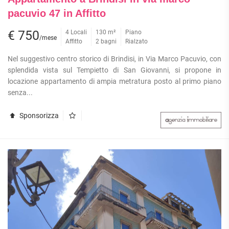
APPARTAMENTI
UFFICI
pacuvio 47 in Affitto
PIANO
QUADRILOCALI
ALTO
ATTIVITÀ
ATTICI
€ 750
4 Locali
130 m²
Piano
COMMERCIALI
APPARTAMENTI
/mese
Affitto
2 bagni
Rialzato
CASE
IN
CON
INDIPENDENTI
GESTIONE
GIARDINO
Nel suggestivo centro storico di Brindisi, in Via Marco Pacuvio, con
LOFT
splendida vista sul Tempietto di San Giovanni, si propone in
APPARTAMENTI
MANSARDE
CON BOX
locazione appartamento di ampia metratura posto al primo piano
senza...
VILLE
APPARTAMENTI
VICINO
STANZE
ALLA
Sponsorizza
RUSTICI E
METROPOLITANA
CASALI
VILLETTE
A
SCHIERA