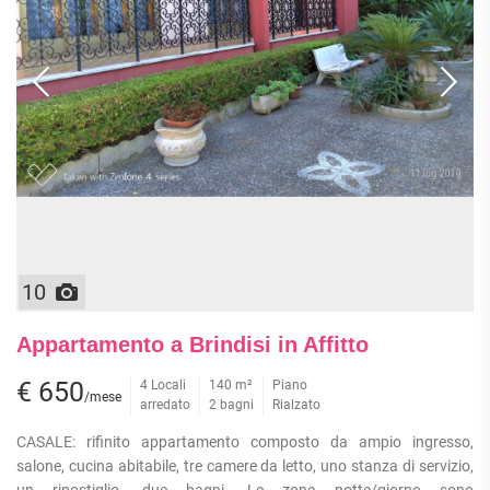
10
Appartamento a Brindisi in Affitto
€ 650
4 Locali
140 m²
Piano
/mese
arredato
2 bagni
Rialzato
CASALE: rifinito appartamento composto da ampio ingresso,
salone, cucina abitabile, tre camere da letto, uno stanza di servizio,
un ripostiglio, due bagni. Le zone notte/giorno sono