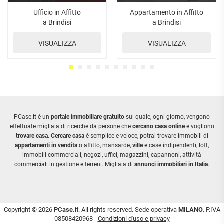
Ufficio in Affitto
Appartamento in Affitto
a Brindisi
a Brindisi
VISUALIZZA
VISUALIZZA
PCase.it è un
portale immobiliare gratuito
sul quale, ogni giorno, vengono
effettuate migliaia di ricerche da persone che
cercano casa online
e vogliono
trovare casa
.
Cercare casa
è semplice e veloce, potrai trovare immobili di
appartamenti in vendita
o affitto, mansarde,
ville
e case indipendenti, loft,
immobili commerciali, negozi, uffici, magazzini, capannoni, attività
commerciali in gestione e terreni. Migliaia di
annunci immobiliari in Italia
.
Copyright © 2026
PCase.it
. All rights reserved. Sede operativa
MILANO
. P.IVA
08508420968 -
Condizioni d'uso e privacy