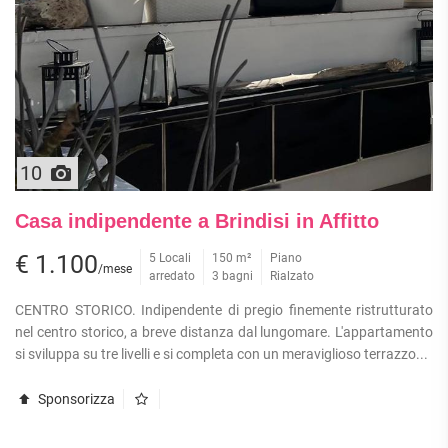
10
Casa indipendente a Brindisi in Affitto
€ 1.100
5 Locali
150 m²
Piano
/mese
arredato
3 bagni
Rialzato
CENTRO STORICO. Indipendente di pregio finemente ristrutturato
nel centro storico, a breve distanza dal lungomare. L'appartamento
si sviluppa su tre livelli e si completa con un meraviglioso terrazzo...
Sponsorizza