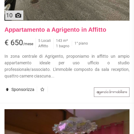
10
Appartamento a Agrigento in Affitto
€ 650
5 Locali
143 m²
1° piano
/mese
Affitto
1 bagno
In zona centrale di Agrigento, proponiamo in affitto un ampio
appartamento ideale per uso ufficio o studio
professionale/associato. L'immobile composto da sala reception,
quattro camere ciascuna...
Sponsorizza