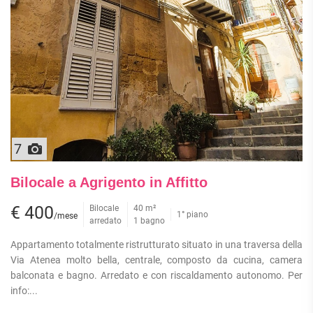
7
Bilocale a Agrigento in Affitto
€ 400
Bilocale
40 m²
1° piano
/mese
arredato
1 bagno
Appartamento totalmente ristrutturato situato in una traversa della
Via Atenea molto bella, centrale, composto da cucina, camera
balconata e bagno. Arredato e con riscaldamento autonomo. Per
info:...