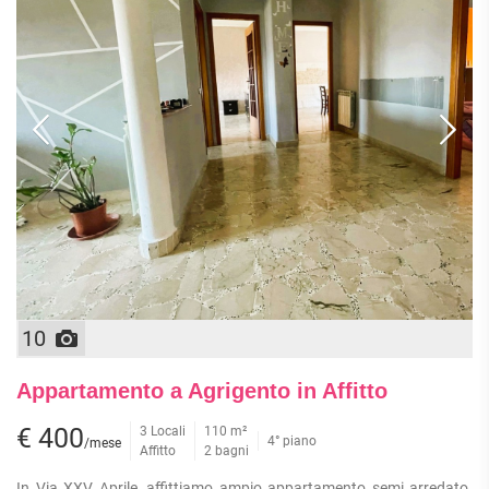
10
Appartamento a Agrigento in Affitto
€ 400
3 Locali
110 m²
4° piano
/mese
Affitto
2 bagni
In Via XXV Aprile, affittiamo ampio appartamento semi arredato.