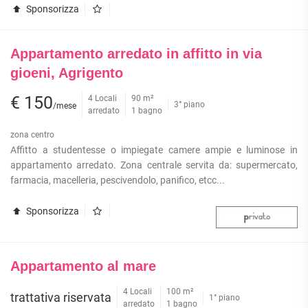
Sponsorizza
Appartamento arredato in affitto in via
gioeni, Agrigento
€ 150
4 Locali
90 m²
3° piano
/mese
arredato
1 bagno
zona centro
Affitto a studentesse o impiegate camere ampie e luminose in
appartamento arredato. Zona centrale servita da: supermercato,
farmacia, macelleria, pescivendolo, panifico, etcc...
Sponsorizza
Appartamento al mare
4 Locali
100 m²
trattativa riservata
1° piano
arredato
1 bagno