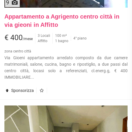
9
Appartamento a Agrigento centro città in
via gieoni in Affitto
€ 400
3 Locali
100 m²
4° piano
/mese
Affitto
1 bagno
zona centro città
Via Gioeni appartamento arredato composto da due camere
matrimoniali, salone, cucina, bagno e ripostiglio, a due passi dal
centro città, locasi solo a referenziati, cl.energ.g, € 400
IMMOBILIARE...
Sponsorizza