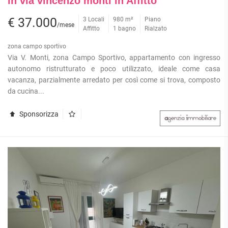
in via vincenzo monti in Affitto
€ 37.000
3 Locali
980 m²
Piano
/mese
Affitto
1 bagno
Rialzato
zona campo sportivo
Via V. Monti, zona Campo Sportivo, appartamento con ingresso
autonomo ristrutturato e poco utilizzato, ideale come casa
vacanza, parzialmente arredato per così come si trova, composto
da cucina...
Sponsorizza