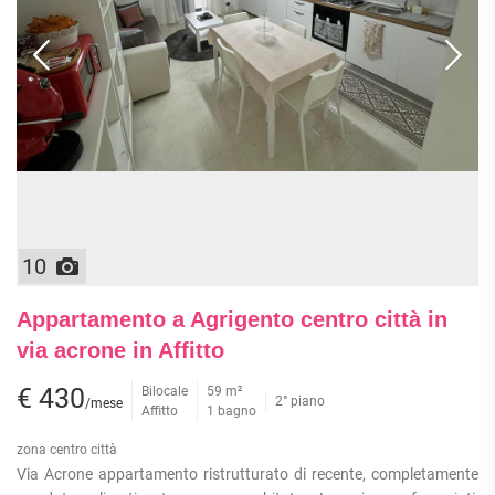
10
Appartamento a Agrigento centro città in
via acrone in Affitto
€ 430
Bilocale
59 m²
2° piano
/mese
Affitto
1 bagno
zona centro città
Via Acrone appartamento ristrutturato di recente, completamente