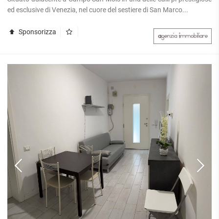
APPARTAMENTI
ed esclusive di Venezia, nel cuore del sestiere di San Marco...
UFFICI
PIANO
QUADRILOCALI
ALTO
ATTIVITÀ
ATTICI
Sponsorizza
COMMERCIALI
APPARTAMENTI
CASE
IN
CON
INDIPENDENTI
GESTIONE
GIARDINO
LOFT
APPARTAMENTI
MANSARDE
CON BOX
VILLE
APPARTAMENTI
VICINO
STANZE
ALLA
RUSTICI E
METROPOLITANA
CASALI
VILLETTE
A
SCHIERA