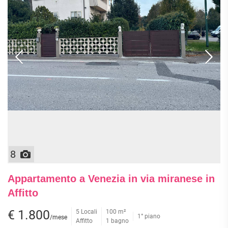
8
Appartamento a Venezia in via miranese in
Affitto
€ 1.800
5 Locali
100 m²
1° piano
/mese
Affitto
1 bagno