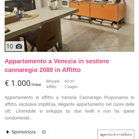
10
Appartamento a Venezia in sestiere
cannaregio 2080 in Affitto
€ 1.000
Bilocale
60 m²
/mese
Affitto
2 bagni
Appartamento in affitto a Venezia Cannaregio Proponiamo in
affitto, esclusiva ImpREsa, elegante appartamento nel cuore della
citt. L'immobile si sviluppa su due livelli e non ha spese
condominiali...
Sponsorizza