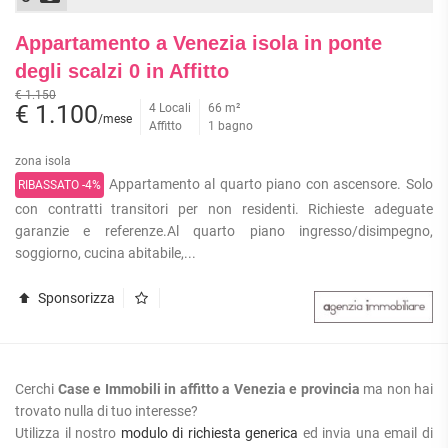
Appartamento a Venezia isola in ponte
degli scalzi 0 in Affitto
€ 1.150
€ 1.100
4 Locali
66 m²
/mese
Affitto
1 bagno
zona isola
Appartamento al quarto piano con ascensore. Solo
RIBASSATO -4%
con contratti transitori per non residenti. Richieste adeguate
garanzie e referenze.Al quarto piano ingresso/disimpegno,
soggiorno, cucina abitabile,...
Sponsorizza
Cerchi
Case e Immobili in affitto a Venezia e provincia
ma non hai
trovato nulla di tuo interesse?
Utilizza il nostro
modulo di richiesta generica
ed invia una email di