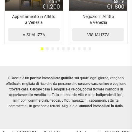
65 m²
68 m²
€1.200
€1.800
Appartamento in Affitto
Negozio in Affitto
a Venezia
a Venezia
VISUALIZZA
VISUALIZZA
PCase.it è un
portale immobiliare gratuito
sul quale, ogni giorno, vengono
effettuate migliaia di ricerche da persone che
cercano casa online
e vogliono
trovare casa
.
Cercare casa
è semplice e veloce, potrai trovare immobili di
appartamenti in vendita
o affitto, mansarde,
ville
e case indipendenti, loft,
immobili commerciali, negozi, uffici, magazzini, capannoni, attività
commerciali in gestione e terreni. Migliaia di
annunci immobiliari in Italia
.