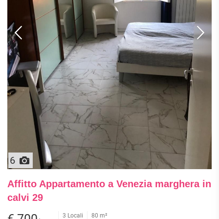
6
Affitto Appartamento a Venezia marghera in
calvi 29
€ 700
3 Locali
80 m²