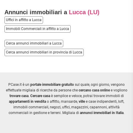
Annunci immobiliari a
Lucca (LU)
Uffici in affitto a Lucca
Immobili Commerciali in affitto a Lucca
Cerca annunci immobiliari a Lucca
Cerca annunci immobiliari in provincia di Lucca
PCase.it è un
portale immobiliare gratuito
sul quale, ogni giorno, vengono
effettuate migliaia di ricerche da persone che
cercano casa online
e vogliono
trovare casa
.
Cercare casa
è semplice e veloce, potrai trovare immobili di
appartamenti in vendita
o affitto, mansarde,
ville
e case indipendenti, loft,
immobili commerciali, negozi, uffici, magazzini, capannoni, attività
commerciali in gestione e terreni. Migliaia di
annunci immobiliari in Italia
.