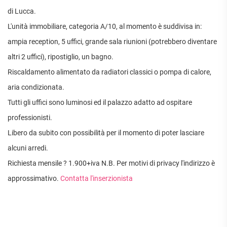
APPARTAMENTI
di Lucca.
UFFICI
PIANO
QUADRILOCALI
ALTO
ATTIVITÀ
L'unità immobiliare, categoria A/10, al momento è suddivisa in:
ATTICI
COMMERCIALI
APPARTAMENTI
ampia reception, 5 uffici, grande sala riunioni (potrebbero diventare
CASE
IN
CON
INDIPENDENTI
GESTIONE
altri 2 uffici), ripostiglio, un bagno.
GIARDINO
LOFT
APPARTAMENTI
Riscaldamento alimentato da radiatori classici o pompa di calore,
MANSARDE
CON BOX
aria condizionata.
VILLE
APPARTAMENTI
Tutti gli uffici sono luminosi ed il palazzo adatto ad ospitare
VICINO
STANZE
ALLA
professionisti.
RUSTICI E
METROPOLITANA
CASALI
Libero da subito con possibilità per il momento di poter lasciare
VILLETTE
A
alcuni arredi.
SCHIERA
Richiesta mensile ? 1.900+iva N.B. Per motivi di privacy l'indirizzo è
approssimativo.
Contatta l'inserzionista