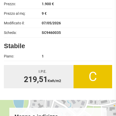
Prezzo:
1.900 €
Prezzo al mq:
9 €
Modificato il:
07/05/2026
Scheda:
SC9460035
Stabile
Piano:
1
C
I.P.E.
219,51
Kwh/m2