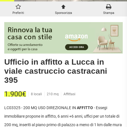
ATTIVITÀ
ATTICI
VILLE DI LUSSO
COMMERCIALI
CASE
VILLE CON GIARDINO
Preferiti
Sponsorizza
Stampa
TERRENI
INDIPENDENTI
VILLETTE A SCHIERA
LOFT
AGRICOLI
MANSARDE
COMMERCIALI
VILLE
RUSTICI E
EDIFICABILI
CASALI
INDUSTRIALI
Ufficio in affitto a Lucca in
IMMOBILI IN AFFITTO
viale castruccio castracani
395
RESIDENZIALI
COMMERCIALI
RICERCHE
FREQUENTI
APPARTAMENTI
CAPANNONI
1.900€
8 locali
210 mq
Affittasi
APPARTAMENTI
LABORATORI
MONOLOCALI
ARREDATI
LOCALI
LC03325 - 200 MQ USO DIREZIONALE IN
AFFITTO
- Essegi
APPARTAMENTI
COMMERCIALI
BILOCALI
PIANO
immobiliare propone in affitto, 6 anni +6 anni, uffici per un totale di
MAGAZZINI
TERRA
200 mq, inseriti al piano primo di palazzo a meno di 1 km dalle mura
TRILOCALI
NEGOZI