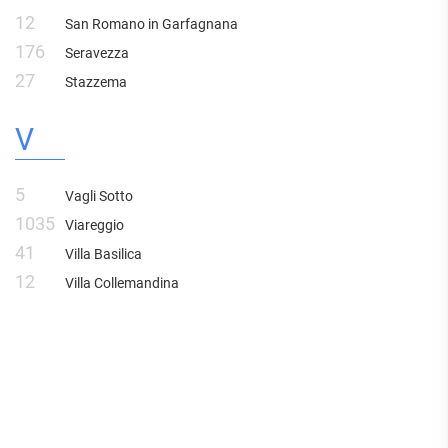
12
San Romano in Garfagnana
176
Seravezza
27
Stazzema
V
5
Vagli Sotto
1035
Viareggio
41
Villa Basilica
12
Villa Collemandina