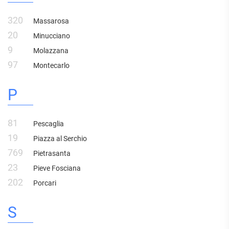
320
Massarosa
20
Minucciano
9
Molazzana
97
Montecarlo
P
81
Pescaglia
19
Piazza al Serchio
769
Pietrasanta
23
Pieve Fosciana
202
Porcari
S