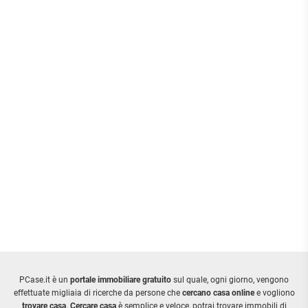
PCase.it è un
portale immobiliare gratuito
sul quale, ogni giorno, vengono
effettuate migliaia di ricerche da persone che
cercano casa online
e vogliono
trovare casa
.
Cercare casa
è semplice e veloce, potrai trovare immobili di