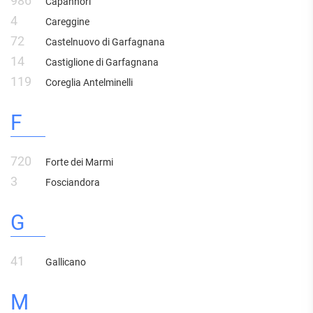
986
Capannori
4
Careggine
72
Castelnuovo di Garfagnana
14
Castiglione di Garfagnana
119
Coreglia Antelminelli
F
720
Forte dei Marmi
3
Fosciandora
G
41
Gallicano
M