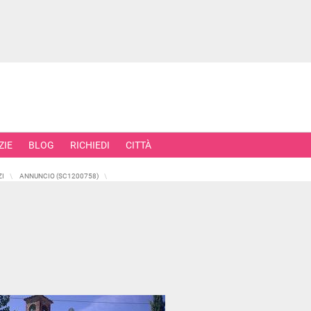
ZIE
BLOG
RICHIEDI
CITTÀ
ZI
ANNUNCIO (SC1200758)
RCIALI
RICERCHE FREQUENTI
ONI
APPARTAMENTI ALL'ASTA
TORI
APPARTAMENTI ALL'ULTIMO PIA
 COMMERCIALI
APPARTAMENTI NUOVI