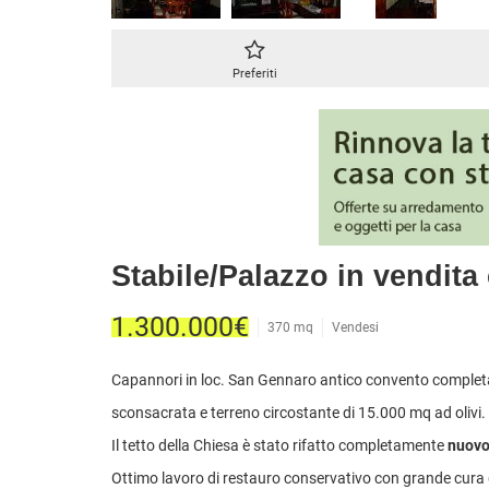
CASE INDIPENDENTI
ATTIVIT
LOFT
MANSARDE
Preferiti
VILLE
STANZE
RUSTICI E CASALI
Stabile/Palazzo in vendit
1.300.000€
370 mq
Vendesi
Capannori in loc. San Gennaro antico convento compl
sconsacrata e terreno circostante di 15.000 mq ad olivi.
Il tetto della Chiesa è stato rifatto completamente
nuov
Ottimo lavoro di restauro conservativo con grande cura de