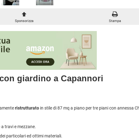
METROPOLITANA
À COMMERCIALI IN GESTIONE
VILLETTE A SCHIERA
Sponsorizza
Stampa
a con giardino a Capannori
etamente
ristrutturato
in stile di 87 mq a piano per tre piani con annessa C
o
a travi e mezzane.
i particolari ed ottimi materiali.