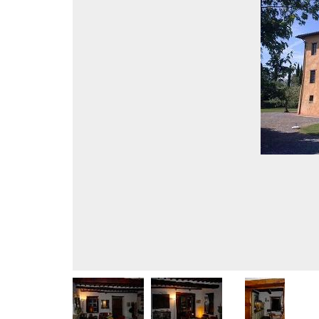
MAGAZZ
QUADRILOCALI
NEGOZI
ATTICI
UFFICI
CASE INDIPENDENTI
ATTIVI
LOFT
TERREN
MANSARDE
AGRIC
VILLE
COMM
RUSTICI E CASALI
EDIFIC
INDUS
IMMOBILI IN AFFITTO
RESIDENZIALI
COMME
APPARTAMENTI
CAPANN
MONOLOCALI
LABORA
BILOCALI
LOCALI
TRILOCALI
MAGAZZ
QUADRILOCALI
NEGOZI
ATTICI
UFFICI