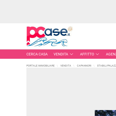
CERCA CASA
VENDITA
AFFITTO
AGEN
PORTALE IMMOBILIARE
VENDITA
CAPANNORI
STABILI/PALAZ
IMMOBILI IN VENDITA
RESIDENZIALI
COMME
APPARTAMENTI
CAPANN
MONOLOCALI
LABORA
BILOCALI
LOCALI
TRILOCALI