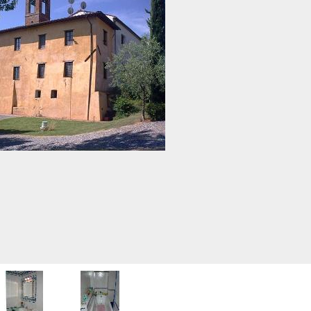
INI
APPARTAMENTI RISTRUTTURATI
APPARTAMENTI VICINO ALLA
METROPOLITANA
VILLE DI LUSSO
TÀ COMMERCIALI
VILLE CON GIARDINO
I
VILLETTE A SCHIERA
OLI
ERCIALI
ABILI
TRIALI
RCIALI
RICERCHE FREQUENTI
ONI
APPARTAMENTI ARREDATI
TORI
APPARTAMENTI PIANO TERRA
 COMMERCIALI
APPARTAMENTI PIANO ALTO
INI
APPARTAMENTI CON GIARDINO
APPARTAMENTI CON BOX
APPARTAMENTI VICINO ALLA