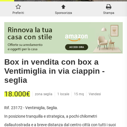
ATTIVITÀ
ATTICI
VILLE DI LUSSO
COMMERCIALI
CASE
VILLE CON GIARDINO
Preferiti
Sponsorizza
Stampa
TERRENI
INDIPENDENTI
VILLETTE A SCHIERA
LOFT
AGRICOLI
MANSARDE
COMMERCIALI
VILLE
RUSTICI E
EDIFICABILI
CASALI
INDUSTRIALI
Box in vendita con box a
IMMOBILI IN AFFITTO
Ventimiglia in via ciappin -
seglia
RESIDENZIALI
COMMERCIALI
RICERCHE
FREQUENTI
APPARTAMENTI
CAPANNONI
18.000€
zona seglia
1 locale
15 mq
Vendesi
APPARTAMENTI
LABORATORI
MONOLOCALI
ARREDATI
LOCALI
Rif. 23172 - Ventimiglia, Seglia.
APPARTAMENTI
COMMERCIALI
BILOCALI
PIANO
In posizione tranquilla e strategica, a pochi chilometri
MAGAZZINI
TERRA
dallautostrada e a breve distanza dal centro città con tutti i suoi
TRILOCALI
NEGOZI