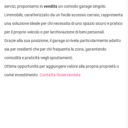
APPARTAMENTI
servizi, proponiamo in
vendita
un comodo garage singolo.
UFFICI
PIANO
QUADRILOCALI
ALTO
ATTIVITÀ
Limmobile, caratterizzato da un facile accesso carraio, rappresenta
ATTICI
COMMERCIALI
APPARTAMENTI
una soluzione ideale per chi necessita di uno spazio sicuro e pratico
CASE
IN
CON
INDIPENDENTI
GESTIONE
per il proprio veicolo o per larchiviazione di beni personali.
GIARDINO
LOFT
APPARTAMENTI
Grazie alla sua posizione, il garage si rivela particolarmente adatto
MANSARDE
CON BOX
sia per residenti che per chi frequenta la zona, garantendo
VILLE
APPARTAMENTI
comodità e praticità negli spostamenti.
VICINO
STANZE
ALLA
Ottima opportunità per aggiungere valore alla propria proprietà o
RUSTICI E
METROPOLITANA
CASALI
come investimento.
Contatta l'inserzionista
VILLETTE
A
SCHIERA