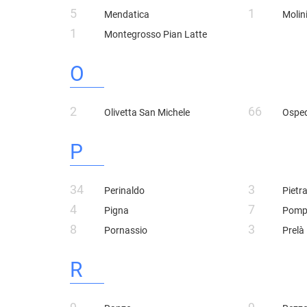
5
1
Mendatica
Molini
1
Montegrosso Pian Latte
O
2
66
Olivetta San Michele
Osped
P
34
3
Perinaldo
Pietr
4
7
Pigna
Pomp
8
3
Pornassio
Prelà
R