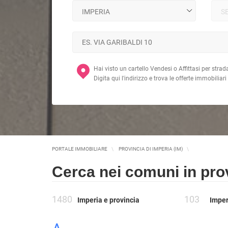
MAGAZZ
QUADRILOCALI
NEGOZI
ATTICI
UFFICI
CASE INDIPENDENTI
ATTIVI
LOFT
TERREN
MANSARDE
AGRIC
Hai visto un cartello Vendesi o Affittasi per strad
VILLE
COMM
Digita qui l'indirizzo e trova le offerte immobiliari
RUSTICI E CASALI
EDIFIC
INDUS
IMMOBILI IN AFFITTO
RESIDENZIALI
COMME
PORTALE IMMOBILIARE
PROVINCIA DI IMPERIA (IM)
APPARTAMENTI
CAPANN
Cerca nei comuni in prov
MONOLOCALI
LABORA
BILOCALI
LOCALI
TRILOCALI
1480
103
Imperia e provincia
Imper
MAGAZZ
QUADRILOCALI
NEGOZI
ATTICI
UFFICI