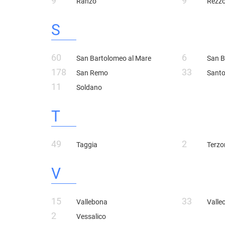
9
9
Ranzo
Rezz
S
60
6
San Bartolomeo al Mare
San B
178
33
San Remo
Santo
11
Soldano
T
49
2
Taggia
Terzo
V
15
33
Vallebona
Valle
2
Vessalico