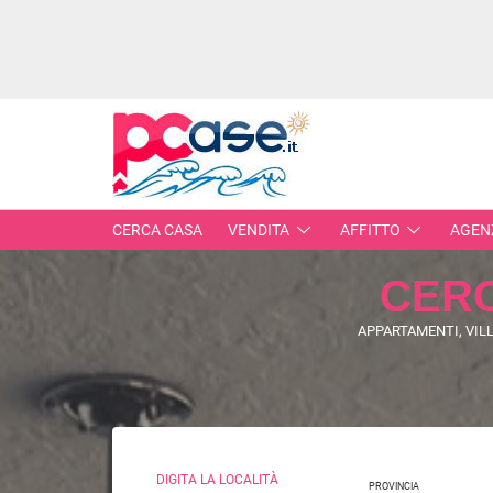
CERCA CASA
VENDITA
AFFITTO
AGEN
CER
IMMOBILI IN VENDITA
APPARTAMENTI, VILL
RESIDENZIALI
COMME
APPARTAMENTI
CAPANN
MONOLOCALI
LABORA
BILOCALI
LOCALI
DIGITA LA LOCALITÀ
TRILOCALI
PROVINCIA