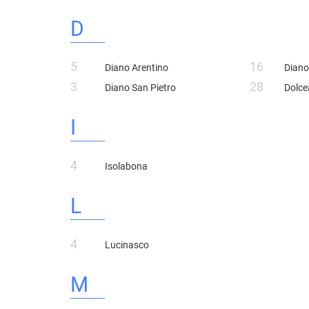
D
5
16
Diano Arentino
Diano
3
28
Diano San Pietro
Dolc
I
4
Isolabona
L
4
Lucinasco
M