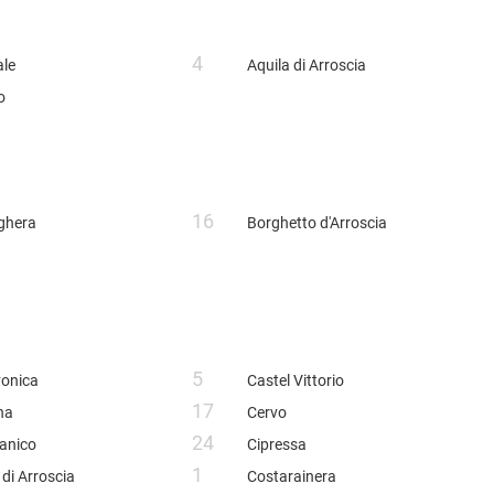
METROPOLITANA
À COMMERCIALI IN GESTIONE
VILLETTE A SCHIERA
4
ale
Aquila di Arroscia
o
16
ghera
Borghetto d'Arroscia
5
onica
Castel Vittorio
17
na
Cervo
24
anico
Cipressa
1
 di Arroscia
Costarainera