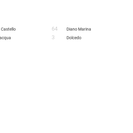
64
 Castello
Diano Marina
3
eacqua
Dolcedo