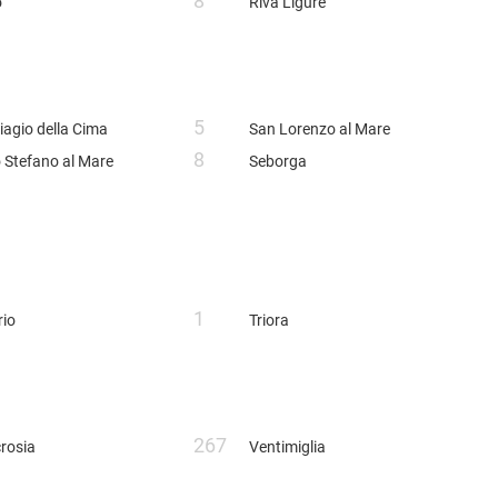
8
o
Riva Ligure
5
iagio della Cima
San Lorenzo al Mare
8
 Stefano al Mare
Seborga
1
rio
Triora
267
crosia
Ventimiglia