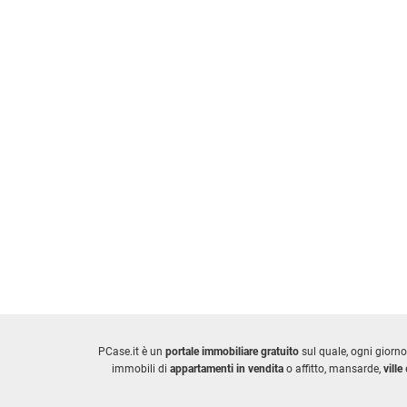
PCase.it è un
portale immobiliare gratuito
sul quale, ogni giorno
immobili di
appartamenti in vendita
o affitto, mansarde,
ville
e