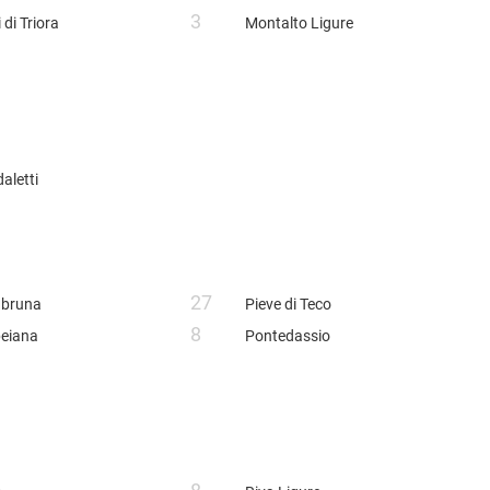
3
 di Triora
Montalto Ligure
aletti
27
abruna
Pieve di Teco
8
eiana
Pontedassio