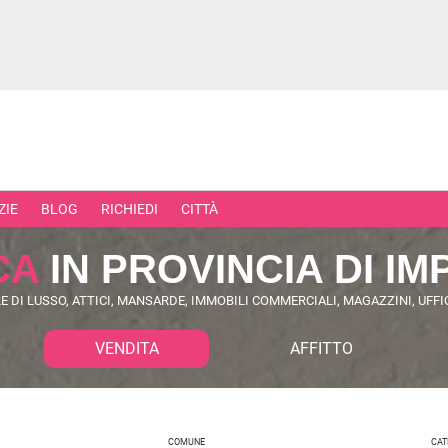
ZIE
BLOG
RICHIEDI
CITTÀ
CA
IN PROVINCIA DI IM
E DI LUSSO, ATTICI, MANSARDE, IMMOBILI COMMERCIALI, MAGAZZINI, UFFIC
RCIALI
RICERCHE FREQUENTI
VENDITA
AFFITTO
ONI
APPARTAMENTI ALL'ASTA
TORI
APPARTAMENTI ALL'ULTIMO PIA
 COMMERCIALI
APPARTAMENTI NUOVI
COMUNE
CAT