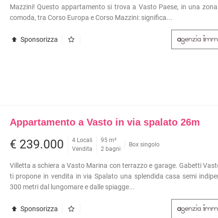
Mazzini! Questo appartamento si trova a Vasto Paese, in una zona
METROPOLITANA
À COMMERCIALI IN GESTIONE
comoda, tra Corso Europa e Corso Mazzini: significa...
VILLETTE A SCHIERA
Sponsorizza
Appartamento a Vasto in via spalato 26m
4 Locali
95 m²
€ 239.000
Box singolo
Vendita
2 bagni
Villetta a schiera a Vasto Marina con terrazzo e garage. Gabetti Vas
ti propone in vendita in via Spalato una splendida casa semi indip
300 metri dal lungomare e dalle spiagge...
Sponsorizza