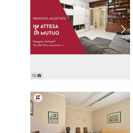
MAGAZZ
QUADRILOCALI
NEGOZI
ATTICI
UFFICI
CASE INDIPENDENTI
ATTIVI
LOFT
TERREN
MANSARDE
AGRIC
VILLE
COMM
RUSTICI E CASALI
EDIFIC
INDUS
IMMOBILI IN AFFITTO
10
RESIDENZIALI
COMME
APPARTAMENTI
CAPANN
MONOLOCALI
LABORA
BILOCALI
LOCALI
TRILOCALI
MAGAZZ
QUADRILOCALI
NEGOZI
ATTICI
UFFICI