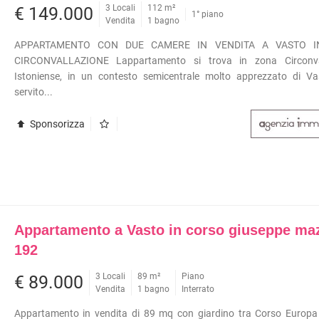
INI
APPARTAMENTI RISTRUTTURATI
3 Locali
112 m²
€ 149.000
1° piano
APPARTAMENTI VICINO ALLA
Vendita
1 bagno
METROPOLITANA
APPARTAMENTO CON DUE CAMERE IN VENDITA A VASTO I
VILLE DI LUSSO
TÀ COMMERCIALI
CIRCONVALLAZIONE Lappartamento si trova in zona Circonva
VILLE CON GIARDINO
I
Istoniense, in un contesto semicentrale molto apprezzato di Va
VILLETTE A SCHIERA
OLI
servito...
ERCIALI
Sponsorizza
ABILI
TRIALI
RCIALI
RICERCHE FREQUENTI
ONI
APPARTAMENTI ARREDATI
Appartamento a Vasto in corso giuseppe maz
TORI
APPARTAMENTI PIANO TERRA
192
 COMMERCIALI
APPARTAMENTI PIANO ALTO
3 Locali
89 m²
Piano
€ 89.000
INI
APPARTAMENTI CON GIARDINO
Vendita
1 bagno
Interrato
APPARTAMENTI CON BOX
Appartamento in vendita di 89 mq con giardino tra Corso Europa
APPARTAMENTI VICINO ALLA