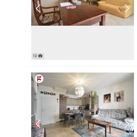
CASE INDIPENDENTI
ATTIVIT
LOFT
MANSARDE
VILLE
STANZE
RUSTICI E CASALI
10