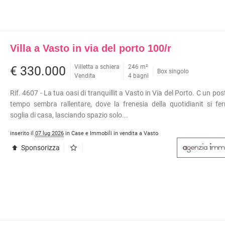
Villa a Vasto in via del porto 100/r
Villetta a schiera
246 m²
€ 330.000
Box singolo
Vendita
4 bagni
Rif. 4607 - La tua oasi di tranquillit a Vasto in Via del Porto. C un pos
tempo sembra rallentare, dove la frenesia della quotidianit si fe
soglia di casa, lasciando spazio solo...
inserito il
07 lug 2026
in Case e Immobili in vendita a Vasto
Sponsorizza