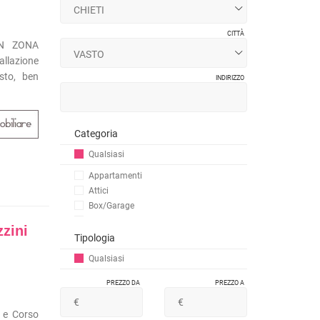
CITTÀ
N ZONA
llazione
sto, ben
INDIRIZZO
Categoria
Qualsiasi
Appartamenti
Attici
Box/Garage
Case indipendenti
zini
Case vacanza
Tipologia
Rustici
Qualsiasi
Stabili/Palazzi
Ville
PREZZO DA
PREZZO A
Capannoni
Laboratori
 e Corso