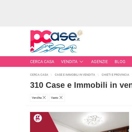
CERCA CASA
VENDITA
AGENZIE
BLOG
CERCA CASA
CASE E IMMOBILI IN VENDITA
CHIETI E PROVINCIA
IMMOBILI IN VENDITA
310 Case e Immobili in ven
RESIDENZIALI
Vendita
Vasto
COMME
APPARTAMENTI
CAPANN
MONOLOCALI
LABORA
BILOCALI
LOCALI
TRILOCALI