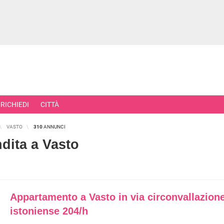
RICHIEDI
CITTÀ
VASTO
310
ANNUNCI
dita a Vasto
RCIALI
RICERCHE FREQUENTI
ONI
APPARTAMENTI ALL'ASTA
Appartamento a Vasto in via circonvallazion
TORI
APPARTAMENTI ALL'ULTIMO PIA
istoniense 204/h
 COMMERCIALI
APPARTAMENTI NUOVI