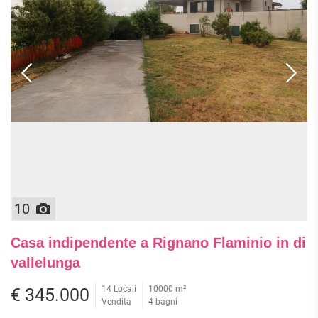
10
Casa indipendente a Rignano Flaminio in di
vallelunga
14 Locali
10000 m²
€ 345.000
Vendita
4 bagni