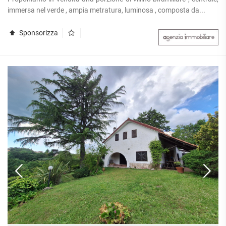
APPARTAMENTI
immersa nel verde , ampia metratura, luminosa , composta da...
UFFICI
PIANO
QUADRILOCALI
ALTO
ATTIVITÀ
ATTICI
Sponsorizza
COMMERCIALI
APPARTAMENTI
CASE
IN
CON
INDIPENDENTI
GESTIONE
GIARDINO
LOFT
APPARTAMENTI
MANSARDE
CON BOX
VILLE
APPARTAMENTI
VICINO
STANZE
ALLA
RUSTICI E
METROPOLITANA
CASALI
VILLETTE
A
SCHIERA