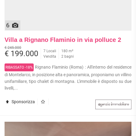
6
Villa a Rignano Flaminio in via polluce 2
€ 245.000
7 Locali
180 m²
€ 199.000
Vendita
2 bagni
Rignano Flaminio (Roma) : All'interno del residence
RIBASSATO -18%
di Montelarco, in posizione alta e panoramica, proponiamo un villino
unifamiliare, tipo chalet di montagna. L'immobile è disposto su due
livelli,...
Sponsorizza