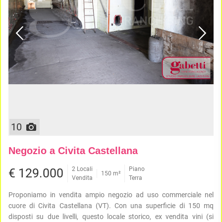
ATTIVITÀ
ATTICI
VILLE DI LUSSO
COMMERCIALI
CASE
VILLE CON GIARDINO
TERRENI
INDIPENDENTI
VILLETTE A SCHIERA
LOFT
AGRICOLI
MANSARDE
COMMERCIALI
VILLE
RUSTICI E
EDIFICABILI
CASALI
INDUSTRIALI
IMMOBILI IN AFFITTO
10
RESIDENZIALI
COMMERCIALI
RICERCHE
Negozio a Civita Castellana
FREQUENTI
APPARTAMENTI
CAPANNONI
2 Locali
Piano
€ 129.000
APPARTAMENTI
LABORATORI
150 m²
Vendita
Terra
MONOLOCALI
ARREDATI
LOCALI
APPARTAMENTI
Proponiamo in vendita ampio negozio ad uso commerciale nel
COMMERCIALI
BILOCALI
PIANO
cuore di Civita Castellana (VT). Con una superficie di 150 mq
MAGAZZINI
TERRA
disposti su due livelli, questo locale storico, ex vendita vini (si
TRILOCALI
NEGOZI