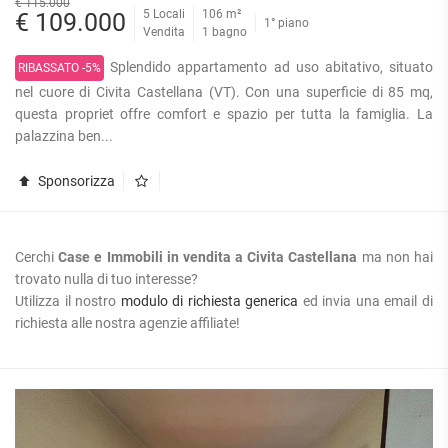
€ 115.000
5 Locali
106 m²
€ 109.000
1° piano
Vendita
1 bagno
Splendido appartamento ad uso abitativo, situato
RIBASSATO -5%
nel cuore di Civita Castellana (VT). Con una superficie di 85 mq,
questa propriet offre comfort e spazio per tutta la famiglia. La
palazzina ben...
Sponsorizza
Cerchi
Case e Immobili in vendita a Civita Castellana
ma non hai
trovato nulla di tuo interesse?
Utilizza il nostro
modulo di richiesta generica
ed invia una email di
richiesta alle nostra agenzie affiliate!