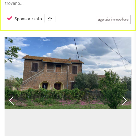
APPARTAMENTI
trovano...
UFFICI
PIANO
QUADRILOCALI
ALTO
ATTIVITÀ
ATTICI
Sponsorizzato
COMMERCIALI
APPARTAMENTI
CASE
IN
CON
INDIPENDENTI
GESTIONE
GIARDINO
LOFT
APPARTAMENTI
MANSARDE
CON BOX
VILLE
APPARTAMENTI
VICINO
STANZE
ALLA
RUSTICI E
METROPOLITANA
CASALI
VILLETTE
A
SCHIERA