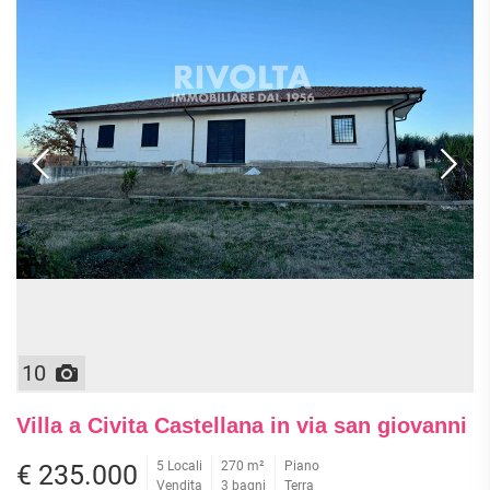
10
Villa a Civita Castellana in via san giovanni
5 Locali
270 m²
Piano
€ 235.000
Vendita
3 bagni
Terra