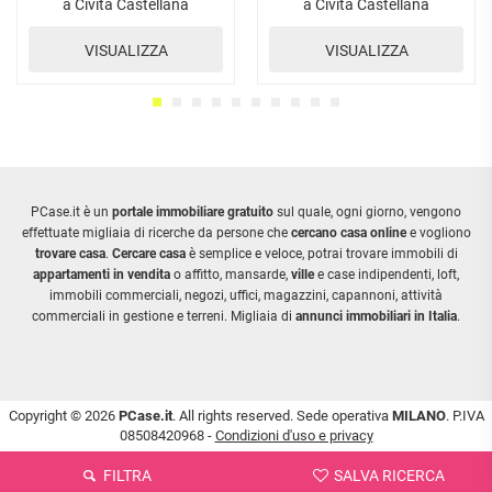
a Civita Castellana
a Civita Castellana
VISUALIZZA
VISUALIZZA
PCase.it è un
portale immobiliare gratuito
sul quale, ogni giorno, vengono
effettuate migliaia di ricerche da persone che
cercano casa online
e vogliono
trovare casa
.
Cercare casa
è semplice e veloce, potrai trovare immobili di
appartamenti in vendita
o affitto, mansarde,
ville
e case indipendenti, loft,
immobili commerciali, negozi, uffici, magazzini, capannoni, attività
commerciali in gestione e terreni. Migliaia di
annunci immobiliari in Italia
.
Copyright © 2026
PCase.it
. All rights reserved. Sede operativa
MILANO
. P.IVA
08508420968 -
Condizioni d'uso e privacy
FILTRA
SALVA RICERCA