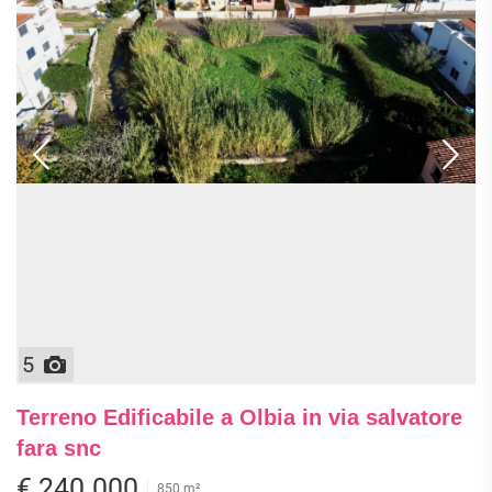
5
Terreno Edificabile a Olbia in via salvatore
fara snc
€ 240.000
850 m²