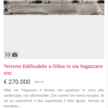
ATTIVITÀ
ATTICI
VILLE DI LUSSO
COMMERCIALI
CASE
VILLE CON GIARDINO
TERRENI
INDIPENDENTI
VILLETTE A SCHIERA
LOFT
AGRICOLI
MANSARDE
COMMERCIALI
VILLE
RUSTICI E
EDIFICABILI
CASALI
INDUSTRIALI
10
IMMOBILI IN AFFITTO
Terreno Edificabile a Olbia in via fogazzaro
RESIDENZIALI
COMMERCIALI
RICERCHE
snc
FREQUENTI
APPARTAMENTI
CAPANNONI
€ 270.000
685 m²
APPARTAMENTI
LABORATORI
MONOLOCALI
ARREDATI
LOCALI
Olbia Via Fogazzaro Il terreno che aspettavi. In zona alta,
APPARTAMENTI
COMMERCIALI
residenziale, non alluvionabile. Con numeri che fanno margine. Se
BILOCALI
PIANO
sei un costruttore e stai aspettando il lotto giusto, fermati un
MAGAZZINI
TERRA
momento....
TRILOCALI
NEGOZI