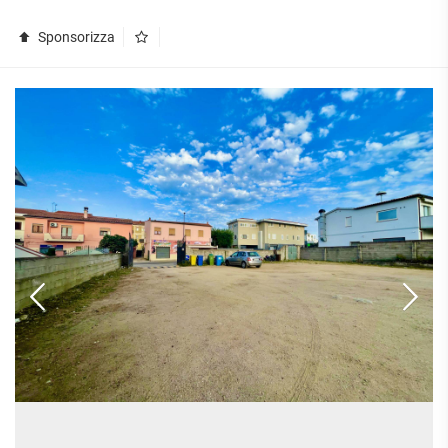
APPARTAMENTI
UFFICI
PIANO
QUADRILOCALI
Sponsorizza
ALTO
ATTIVITÀ
ATTICI
COMMERCIALI
APPARTAMENTI
CASE
IN
CON
INDIPENDENTI
GESTIONE
GIARDINO
LOFT
APPARTAMENTI
MANSARDE
CON BOX
VILLE
APPARTAMENTI
VICINO
STANZE
ALLA
RUSTICI E
METROPOLITANA
CASALI
VILLETTE
A
SCHIERA