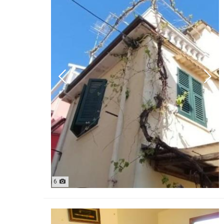
MAGAZZ
QUADRILOCALI
NEGOZI
ATTICI
UFFICI
CASE INDIPENDENTI
ATTIVI
LOFT
TERREN
MANSARDE
AGRIC
VILLE
COMM
RUSTICI E CASALI
EDIFIC
INDUS
IMMOBILI IN AFFITTO
RESIDENZIALI
COMME
APPARTAMENTI
CAPANN
MONOLOCALI
LABORA
6
BILOCALI
LOCALI
TRILOCALI
MAGAZZ
QUADRILOCALI
NEGOZI
ATTICI
UFFICI