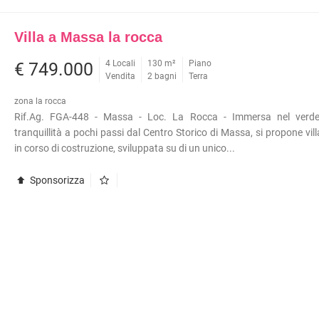
Villa a Massa la rocca
4 Locali
130 m²
Piano
€ 749.000
Vendita
2 bagni
Terra
zona la rocca
Rif.Ag. FGA-448 - Massa - Loc. La Rocca - Immersa nel verde
tranquillità a pochi passi dal Centro Storico di Massa, si propone vill
in corso di costruzione, sviluppata su di un unico...
Sponsorizza