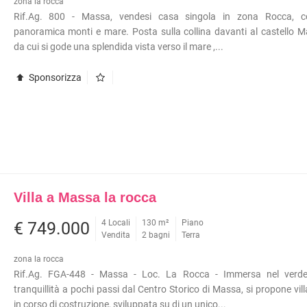
zona la rocca
Rif.Ag. 800 - Massa, vendesi casa singola in zona Rocca, c
panoramica monti e mare. Posta sulla collina davanti al castello M
da cui si gode una splendida vista verso il mare ,...
Sponsorizza
Villa a Massa la rocca
4 Locali
130 m²
Piano
€ 749.000
Vendita
2 bagni
Terra
zona la rocca
Rif.Ag. FGA-448 - Massa - Loc. La Rocca - Immersa nel verde
tranquillità a pochi passi dal Centro Storico di Massa, si propone vill
in corso di costruzione, sviluppata su di un unico...