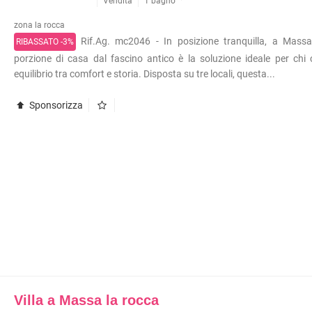
INI
APPARTAMENTI RISTRUTTURATI
Vendita
1 bagno
APPARTAMENTI VICINO ALLA
zona la rocca
METROPOLITANA
Rif.Ag. mc2046 - In posizione tranquilla, a Massa
RIBASSATO -3%
VILLE DI LUSSO
TÀ COMMERCIALI
porzione di casa dal fascino antico è la soluzione ideale per chi
VILLE CON GIARDINO
I
equilibrio tra comfort e storia. Disposta su tre locali, questa...
VILLETTE A SCHIERA
OLI
Sponsorizza
ERCIALI
ABILI
TRIALI
RCIALI
RICERCHE FREQUENTI
ONI
APPARTAMENTI ARREDATI
TORI
APPARTAMENTI PIANO TERRA
 COMMERCIALI
APPARTAMENTI PIANO ALTO
INI
APPARTAMENTI CON GIARDINO
APPARTAMENTI CON BOX
Villa a Massa la rocca
APPARTAMENTI VICINO ALLA