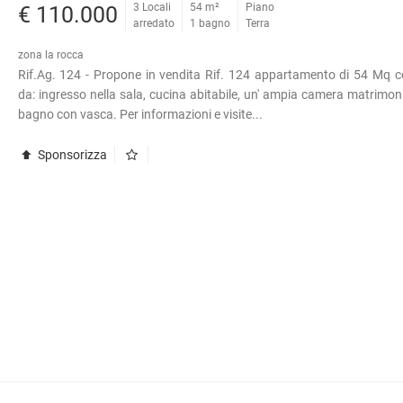
3 Locali
54 m²
Piano
€ 110.000
arredato
1 bagno
Terra
zona la rocca
Rif.Ag. 124 - Propone in vendita Rif. 124 appartamento di 54 Mq 
da: ingresso nella sala, cucina abitabile, un' ampia camera matrimoni
bagno con vasca. Per informazioni e visite...
Sponsorizza