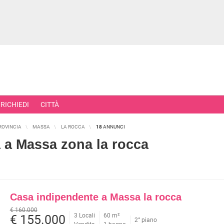
RICHIEDI
CITTÀ
ROVINCIA
MASSA
LA ROCCA
18
ANNUNCI
a a Massa zona la rocca
RCIALI
RICERCHE FREQUENTI
ONI
APPARTAMENTI ALL'ASTA
Casa indipendente a Massa la rocca
TORI
APPARTAMENTI ALL'ULTIMO PIA
€ 160.000
 COMMERCIALI
APPARTAMENTI NUOVI
3 Locali
60 m²
€ 155.000
2° piano