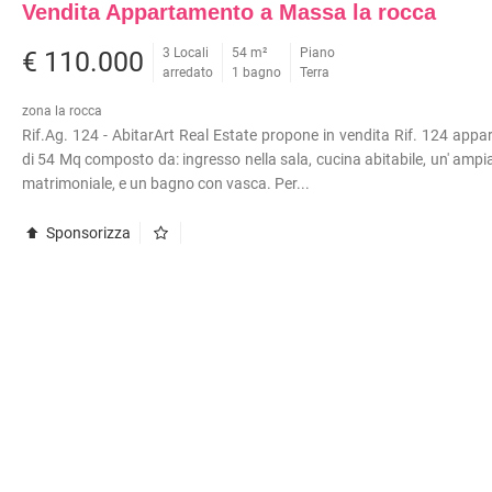
Vendita Appartamento a Massa la rocca
3 Locali
54 m²
Piano
€ 110.000
arredato
1 bagno
Terra
zona la rocca
Rif.Ag. 124 - AbitarArt Real Estate propone in vendita Rif. 124 app
di 54 Mq composto da: ingresso nella sala, cucina abitabile, un' amp
matrimoniale, e un bagno con vasca. Per...
Sponsorizza