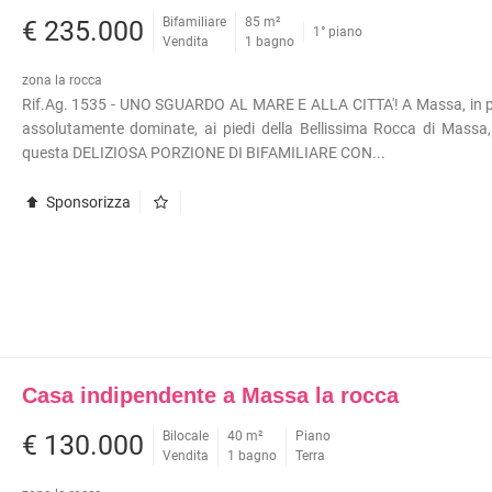
METROPOLITANA
Bifamiliare
85 m²
€ 235.000
À COMMERCIALI IN GESTIONE
1° piano
Vendita
1 bagno
VILLETTE A SCHIERA
zona la rocca
Rif.Ag. 1535 - UNO SGUARDO AL MARE E ALLA CITTA'! A Massa, in p
assolutamente dominate, ai piedi della Bellissima Rocca di Massa,
questa DELIZIOSA PORZIONE DI BIFAMILIARE CON...
Sponsorizza
Casa indipendente a Massa la rocca
Bilocale
40 m²
Piano
€ 130.000
Vendita
1 bagno
Terra