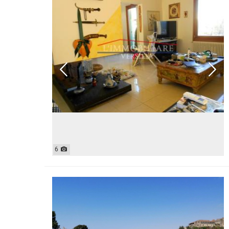
CASE INDIPENDENTI
ATTIVIT
LOFT
MANSARDE
VILLE
STANZE
RUSTICI E CASALI
6