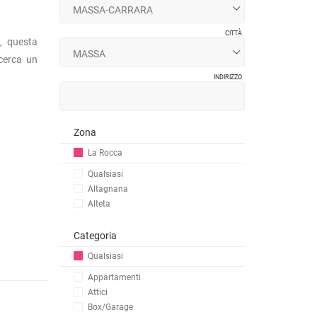
CITTÀ
, questa
 cerca un
INDIRIZZO
Zona
La Rocca
Qualsiasi
Altagnana
Alteta
Borgo Del Ponte
Canevara
Categoria
Casette
Qualsiasi
Castagnara
Appartamenti
Castagnetola
Attici
Centro
Box/Garage
Centro Storico