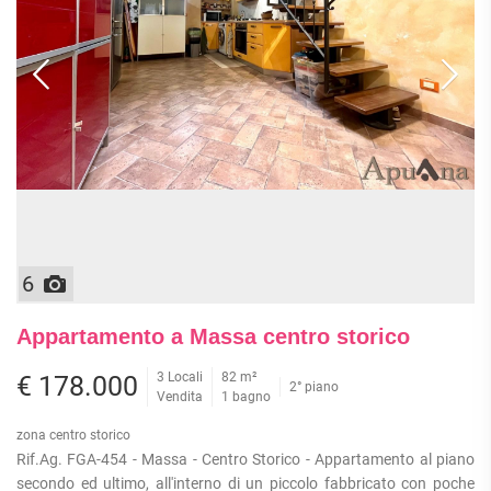
ATTIVITÀ
ATTICI
VILLE DI LUSSO
COMMERCIALI
CASE
VILLE CON GIARDINO
TERRENI
INDIPENDENTI
VILLETTE A SCHIERA
LOFT
AGRICOLI
MANSARDE
COMMERCIALI
VILLE
RUSTICI E
EDIFICABILI
CASALI
INDUSTRIALI
IMMOBILI IN AFFITTO
6
RESIDENZIALI
COMMERCIALI
RICERCHE
Appartamento a Massa centro storico
FREQUENTI
APPARTAMENTI
CAPANNONI
APPARTAMENTI
3 Locali
82 m²
€ 178.000
LABORATORI
2° piano
MONOLOCALI
Vendita
1 bagno
ARREDATI
LOCALI
APPARTAMENTI
COMMERCIALI
zona centro storico
BILOCALI
PIANO
Rif.Ag. FGA-454 - Massa - Centro Storico - Appartamento al piano
MAGAZZINI
TERRA
secondo ed ultimo, all'interno di un piccolo fabbricato con poche
TRILOCALI
NEGOZI