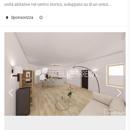
APPARTAMENTI
unità abitative nel centro storico, sviluppato su di un unico...
UFFICI
PIANO
QUADRILOCALI
ALTO
ATTIVITÀ
ATTICI
Sponsorizza
COMMERCIALI
APPARTAMENTI
CASE
IN
CON
INDIPENDENTI
GESTIONE
GIARDINO
LOFT
APPARTAMENTI
MANSARDE
CON BOX
VILLE
APPARTAMENTI
VICINO
STANZE
ALLA
RUSTICI E
METROPOLITANA
CASALI
VILLETTE
A
SCHIERA