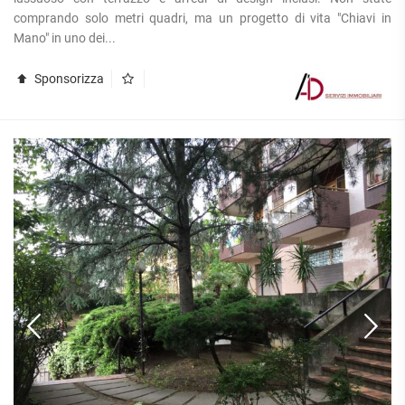
APPARTAMENTI
comprando solo metri quadri, ma un progetto di vita "Chiavi in
UFFICI
PIANO
QUADRILOCALI
Mano" in uno dei...
ALTO
ATTIVITÀ
ATTICI
COMMERCIALI
APPARTAMENTI
CASE
Sponsorizza
IN
CON
INDIPENDENTI
GESTIONE
GIARDINO
LOFT
APPARTAMENTI
MANSARDE
CON BOX
VILLE
APPARTAMENTI
VICINO
STANZE
ALLA
RUSTICI E
METROPOLITANA
CASALI
VILLETTE
A
SCHIERA