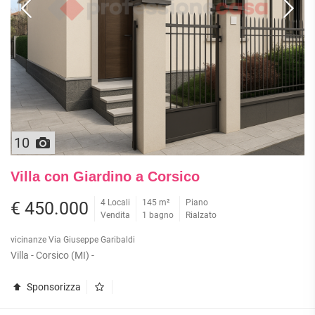
10
Villa con Giardino a Corsico
4 Locali
145 m²
Piano
€ 450.000
Vendita
1 bagno
Rialzato
vicinanze Via Giuseppe Garibaldi
Villa - Corsico (MI) -
Sponsorizza