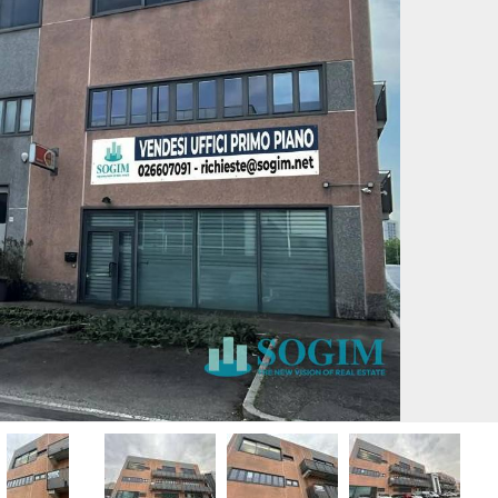
INI
APPARTAMENTI RISTRUTTURATI
APPARTAMENTI VICINO ALLA
METROPOLITANA
VILLE DI LUSSO
TÀ COMMERCIALI
VILLE CON GIARDINO
I
VILLETTE A SCHIERA
OLI
ERCIALI
ABILI
TRIALI
RCIALI
RICERCHE FREQUENTI
ONI
APPARTAMENTI ARREDATI
TORI
APPARTAMENTI PIANO TERRA
 COMMERCIALI
APPARTAMENTI PIANO ALTO
INI
APPARTAMENTI CON GIARDINO
APPARTAMENTI CON BOX
APPARTAMENTI VICINO ALLA