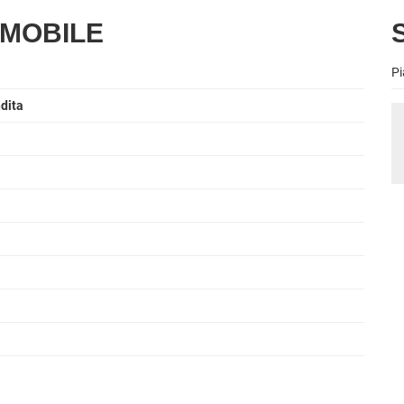
MMOBILE
S
Pi
ndita