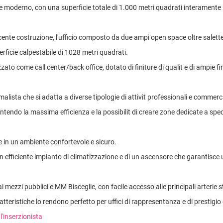
 moderno, con una superficie totale di 1.000 metri quadrati interamente li
 recente costruzione, l'ufficio composto da due ampi open space oltre salette
uperficie calpestabile di 1028 metri quadrati.
izzato come call center/back office, dotato di finiture di qualit e di ampie fi
ista che si adatta a diverse tipologie di attivit professionali e commerci
antendo la massima efficienza e la possibilit di creare zone dedicate a spec
re in un ambiente confortevole e sicuro.
un efficiente impianto di climatizzazione e di un ascensore che garantisce 
ai mezzi pubblici e MM Bisceglie, con facile accesso alle principali arterie s
ratteristiche lo rendono perfetto per uffici di rappresentanza e di prestigio 
l'inserzionista