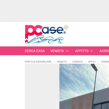
CERCA CASA
VENDITA
AFFITTO
AGEN
PORTALE IMMOBILIARE
VENDITA
CORSICO
UFFICI
ANNUN
IMMOBILI IN VENDITA
RESIDENZIALI
COMME
APPARTAMENTI
CAPANN
MONOLOCALI
LABORA
BILOCALI
LOCALI
TRILOCALI