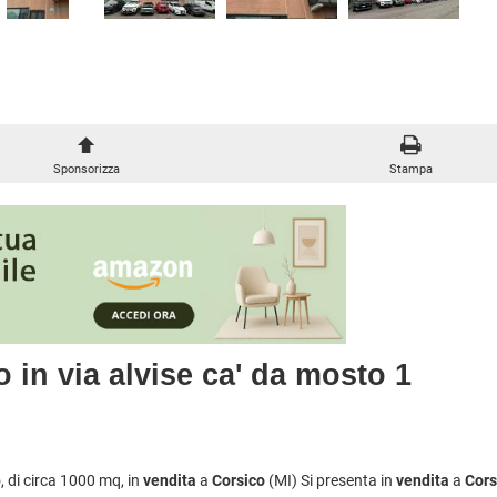
METROPOLITANA
À COMMERCIALI IN GESTIONE
VILLETTE A SCHIERA
Sponsorizza
Stampa
o in via alvise ca' da mosto 1
, di circa 1000 mq, in
vendita
a
Corsico
(MI) Si presenta in
vendita
a
Cors