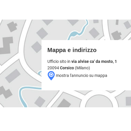
Mappa e indirizzo
Ufficio sito in
via alvise ca' da mosto, 1
20094
Corsico
(Milano)
mostra l'annuncio su mappa