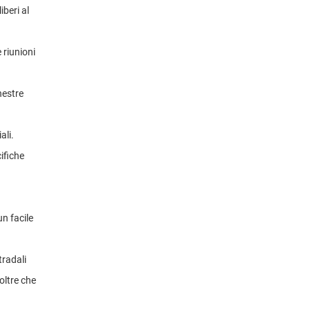
beri al
 riunioni
nestre
ali.
ifiche
un facile
tradali
oltre che