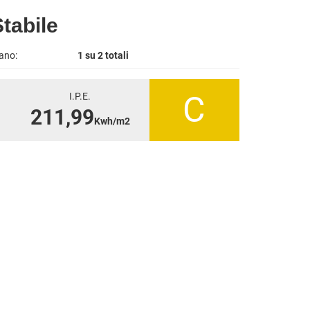
tabile
ano:
1 su 2 totali
C
I.P.E.
211,99
Kwh/m2