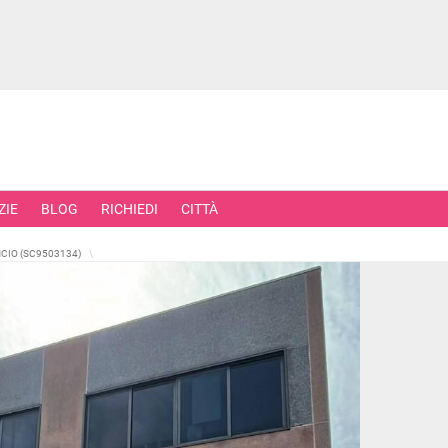
ZIE
BLOG
RICHIEDI
CITTÀ
CIO (SC9503134)
RCIALI
RICERCHE FREQUENTI
ONI
APPARTAMENTI ALL'ASTA
TORI
APPARTAMENTI ALL'ULTIMO PIA
 COMMERCIALI
APPARTAMENTI NUOVI