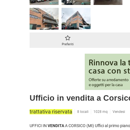
CASE INDIPENDENTI
ATTIVIT
LOFT
MANSARDE
VILLE
STANZE
RUSTICI E CASALI
Preferiti
Ufficio in vendita a Corsic
trattativa riservata
8 locali
1028 mq
Vendesi
UFFICI IN
VENDITA
A CORSICO (MI) Uffici al primo piano