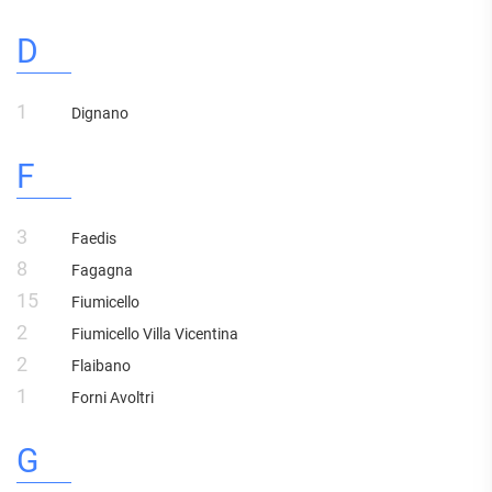
D
1
Dignano
F
3
Faedis
8
Fagagna
15
Fiumicello
2
Fiumicello Villa Vicentina
2
Flaibano
1
Forni Avoltri
G