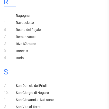
R
1
Ragogna
1
Ravascletto
8
Reana del Rojale
7
Remanzacco
2
Rive D'Arcano
5
Ronchis
4
Ruda
S
7
San Daniele del Friuli
12
San Giorgio di Nogaro
1
San Giovanni al Natisone
2
San Vito al Torre