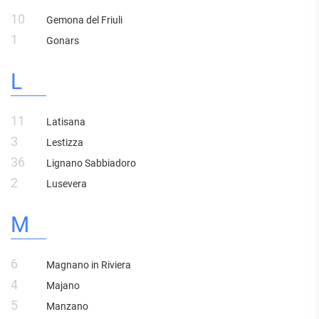
10
Gemona del Friuli
1
Gonars
L
11
Latisana
3
Lestizza
36
Lignano Sabbiadoro
2
Lusevera
M
6
Magnano in Riviera
4
Majano
5
Manzano