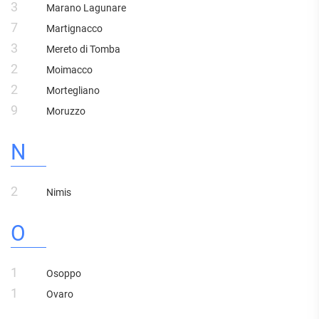
3
Marano Lagunare
7
Martignacco
3
Mereto di Tomba
2
Moimacco
2
Mortegliano
9
Moruzzo
N
2
Nimis
O
1
Osoppo
1
Ovaro