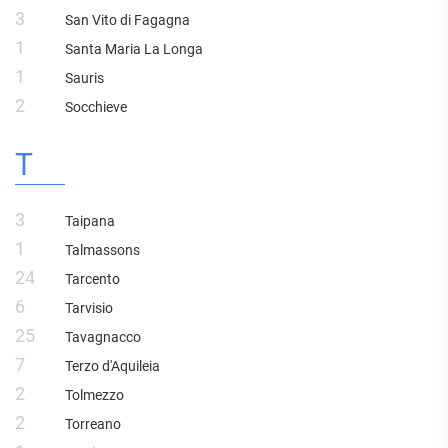
3
San Vito di Fagagna
1
Santa Maria La Longa
1
Sauris
2
Socchieve
T
3
Taipana
1
Talmassons
24
Tarcento
6
Tarvisio
25
Tavagnacco
7
Terzo d'Aquileia
2
Tolmezzo
2
Torreano