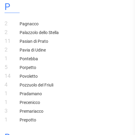
P
2
Pagnacco
2
Palazzolo dello Stella
11
Pasian di Prato
2
Pavia di Udine
1
Pontebba
5
Porpetto
14
Povoletto
4
Pozzuolo del Friuli
1
Pradamano
1
Precenicco
3
Premariacco
1
Prepotto