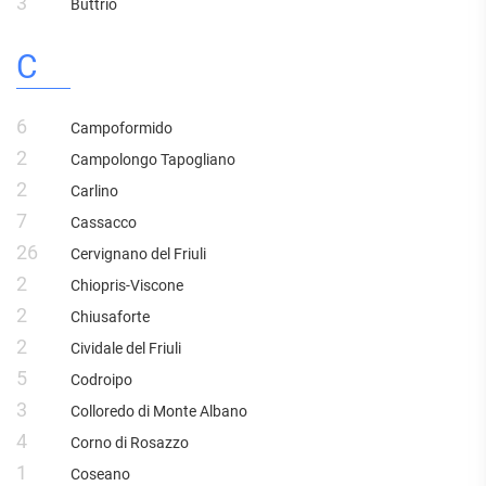
3
Buttrio
C
6
Campoformido
2
Campolongo Tapogliano
2
Carlino
7
Cassacco
26
Cervignano del Friuli
2
Chiopris-Viscone
2
Chiusaforte
2
Cividale del Friuli
5
Codroipo
3
Colloredo di Monte Albano
4
Corno di Rosazzo
1
Coseano