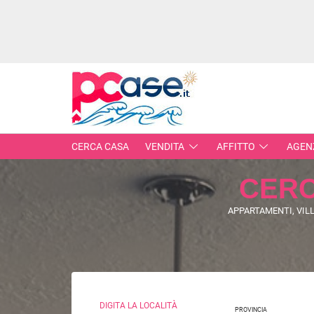
CERCA CASA
VENDITA
AFFITTO
AGEN
CER
IMMOBILI IN VENDITA
APPARTAMENTI, VILL
RESIDENZIALI
COMME
APPARTAMENTI
CAPANN
MONOLOCALI
LABORA
BILOCALI
LOCALI
DIGITA LA LOCALITÀ
TRILOCALI
PROVINCIA