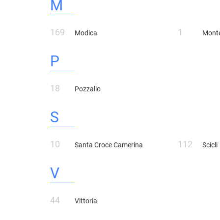
M
169
1
Modica
Mont
P
18
Pozzallo
S
10
112
Santa Croce Camerina
Scicli
V
44
Vittoria