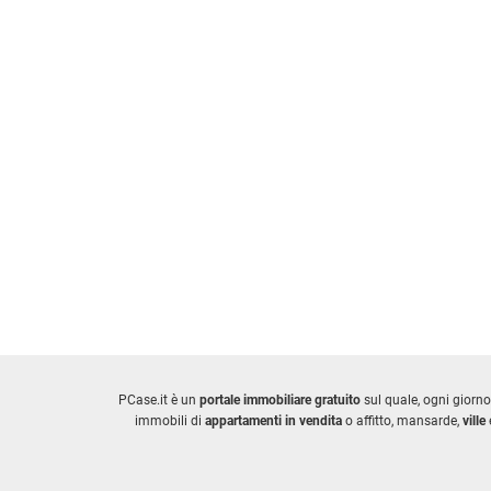
PCase.it è un
portale immobiliare gratuito
sul quale, ogni giorno
immobili di
appartamenti in vendita
o affitto, mansarde,
ville
e