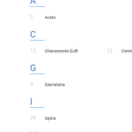
A
CASE INDIPENDENTI
ATTIVIT
LOFT
2
Acate
MANSARDE
VILLE
C
STANZE
RUSTICI E CASALI
13
12
Chiaramonte Gulfi
Comi
G
3
Giarratana
I
29
Ispica