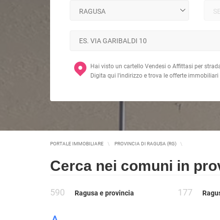
MAGAZZ
QUADRILOCALI
NEGOZI
ATTICI
UFFICI
CASE INDIPENDENTI
ATTIVI
LOFT
TERREN
MANSARDE
AGRIC
Hai visto un cartello Vendesi o Affittasi per strad
VILLE
COMM
Digita qui l'indirizzo e trova le offerte immobiliari
RUSTICI E CASALI
EDIFIC
INDUS
IMMOBILI IN AFFITTO
RESIDENZIALI
COMME
PORTALE IMMOBILIARE
PROVINCIA DI RAGUSA (RG)
APPARTAMENTI
CAPANN
Cerca nei comuni in pro
MONOLOCALI
LABORA
BILOCALI
LOCALI
TRILOCALI
590
177
Ragusa e provincia
Ragu
MAGAZZ
QUADRILOCALI
NEGOZI
ATTICI
UFFICI