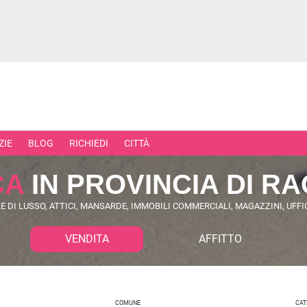
ZIE
BLOG
RICHIEDI
CITTÀ
CA
IN PROVINCIA DI R
E DI LUSSO, ATTICI, MANSARDE, IMMOBILI COMMERCIALI, MAGAZZINI, UFFIC
RCIALI
RICERCHE FREQUENTI
VENDITA
AFFITTO
ONI
APPARTAMENTI ALL'ASTA
TORI
APPARTAMENTI ALL'ULTIMO PIA
 COMMERCIALI
APPARTAMENTI NUOVI
COMUNE
CAT