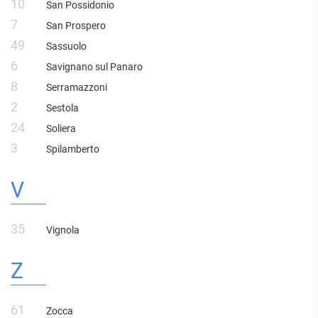
10
San Possidonio
7
San Prospero
49
Sassuolo
6
Savignano sul Panaro
8
Serramazzoni
2
Sestola
24
Soliera
3
Spilamberto
V
35
Vignola
Z
61
Zocca