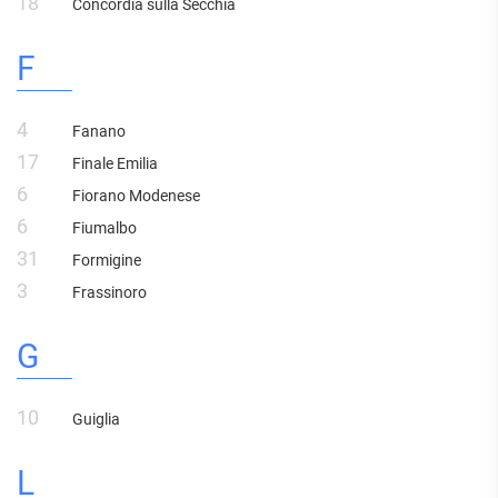
18
Concordia sulla Secchia
F
4
Fanano
17
Finale Emilia
6
Fiorano Modenese
6
Fiumalbo
31
Formigine
3
Frassinoro
G
10
Guiglia
L