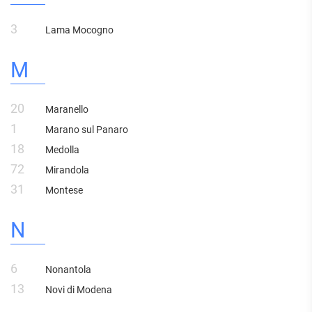
3
Lama Mocogno
M
20
Maranello
1
Marano sul Panaro
18
Medolla
72
Mirandola
31
Montese
N
6
Nonantola
13
Novi di Modena