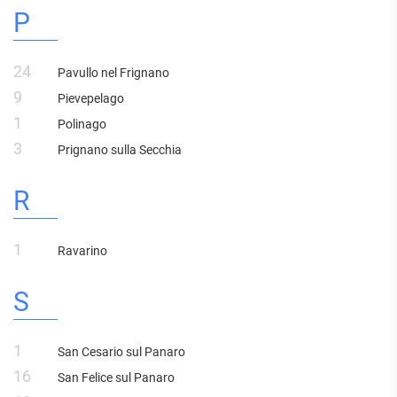
P
24
Pavullo nel Frignano
9
Pievepelago
1
Polinago
3
Prignano sulla Secchia
R
1
Ravarino
S
1
San Cesario sul Panaro
16
San Felice sul Panaro