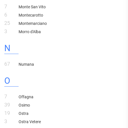
7
Monte San Vito
6
Montecarotto
25
Montemarciano
3
Morro d'Alba
N
67
Numana
O
7
Offagna
39
Osimo
19
Ostra
3
Ostra Vetere