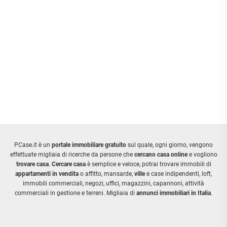
PCase.it è un
portale immobiliare gratuito
sul quale, ogni giorno, vengono
effettuate migliaia di ricerche da persone che
cercano casa online
e vogliono
trovare casa
.
Cercare casa
è semplice e veloce, potrai trovare immobili di
appartamenti in vendita
o affitto, mansarde,
ville
e case indipendenti, loft,
immobili commerciali, negozi, uffici, magazzini, capannoni, attività
commerciali in gestione e terreni. Migliaia di
annunci immobiliari in Italia
.