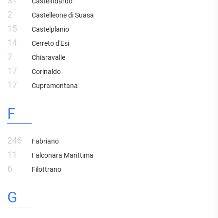
31
Castelfidardo
2
Castelleone di Suasa
15
Castelplanio
14
Cerreto d'Esi
7
Chiaravalle
17
Corinaldo
17
Cupramontana
F
246
Fabriano
11
Falconara Marittima
6
Filottrano
G