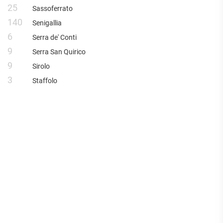
25
Sassoferrato
140
Senigallia
6
Serra de' Conti
9
Serra San Quirico
9
Sirolo
3
Staffolo