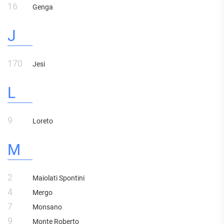
16
Genga
J
170
Jesi
L
9
Loreto
M
2
Maiolati Spontini
4
Mergo
7
Monsano
9
Monte Roberto