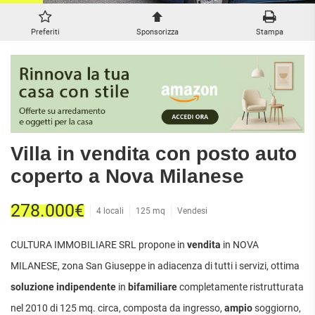
ATTIVITÀ
ATTICI
VILLE DI LUSSO
COMMERCIALI
CASE
VILLE CON GIARDINO
Preferiti
Sponsorizza
Stampa
TERRENI
INDIPENDENTI
VILLETTE A SCHIERA
LOFT
AGRICOLI
MANSARDE
COMMERCIALI
VILLE
RUSTICI E
EDIFICABILI
CASALI
INDUSTRIALI
Villa in vendita con posto auto
IMMOBILI IN AFFITTO
coperto a Nova Milanese
RESIDENZIALI
COMMERCIALI
RICERCHE
278.000€
4 locali
125 mq
Vendesi
FREQUENTI
APPARTAMENTI
CAPANNONI
APPARTAMENTI
LABORATORI
CULTURA IMMOBILIARE SRL propone in
vendita
in NOVA
MONOLOCALI
ARREDATI
LOCALI
MILANESE, zona San Giuseppe in adiacenza di tutti i servizi, ottima
APPARTAMENTI
COMMERCIALI
BILOCALI
soluzione indipendente
in
bifamiliare
completamente ristrutturata
PIANO
MAGAZZINI
TERRA
nel 2010 di 125 mq. circa, composta da ingresso,
ampio
soggiorno,
TRILOCALI
NEGOZI