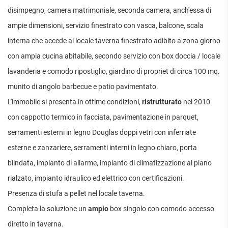
APPARTAMENTI
disimpegno, camera matrimoniale, seconda camera, anch'essa di
UFFICI
PIANO
QUADRILOCALI
ALTO
ATTIVITÀ
ampie dimensioni, servizio finestrato con vasca, balcone, scala
ATTICI
COMMERCIALI
APPARTAMENTI
interna che accede al locale taverna finestrato adibito a zona giorno
CASE
IN
CON
INDIPENDENTI
GESTIONE
con ampia cucina abitabile, secondo servizio con box doccia / locale
GIARDINO
LOFT
APPARTAMENTI
lavanderia e comodo ripostiglio, giardino di propriet di circa 100 mq.
MANSARDE
CON BOX
munito di angolo barbecue e patio pavimentato.
VILLE
APPARTAMENTI
L'immobile si presenta in ottime condizioni,
ristrutturato
nel 2010
VICINO
STANZE
ALLA
con cappotto termico in facciata, pavimentazione in parquet,
RUSTICI E
METROPOLITANA
CASALI
serramenti esterni in legno Douglas doppi vetri con inferriate
VILLETTE
esterne e zanzariere, serramenti interni in legno chiaro, porta
A
SCHIERA
blindata, impianto di allarme, impianto di climatizzazione al piano
rialzato, impianto idraulico ed elettrico con certificazioni.
Presenza di stufa a pellet nel locale taverna.
Completa la soluzione un
ampio
box singolo con comodo accesso
diretto in taverna.