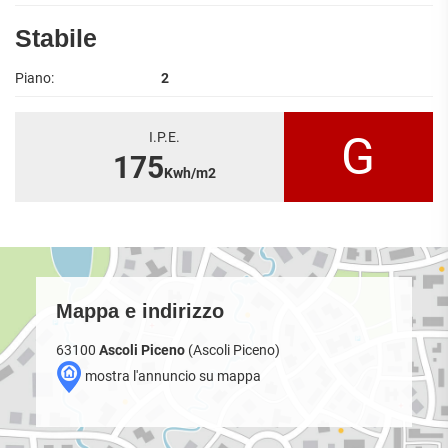
Stabile
Piano:
2
G
I.P.E.
175
Kwh/m2
Mappa e indirizzo
63100
Ascoli Piceno
(Ascoli Piceno)
mostra l'annuncio su mappa