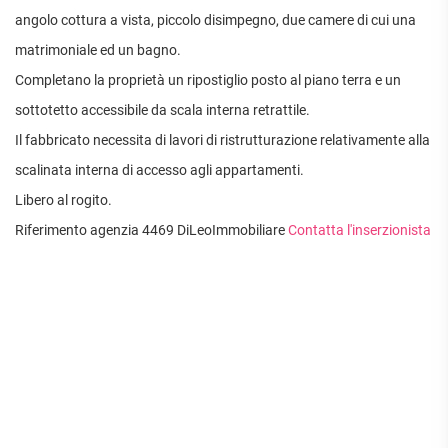
APPARTAMENTI
angolo cottura a vista, piccolo disimpegno, due camere di cui una
UFFICI
PIANO
QUADRILOCALI
ALTO
ATTIVITÀ
matrimoniale ed un bagno.
ATTICI
COMMERCIALI
APPARTAMENTI
Completano la proprietà un ripostiglio posto al piano terra e un
CASE
IN
CON
INDIPENDENTI
GESTIONE
sottotetto accessibile da scala interna retrattile.
GIARDINO
LOFT
APPARTAMENTI
Il fabbricato necessita di lavori di ristrutturazione relativamente alla
MANSARDE
CON BOX
scalinata interna di accesso agli appartamenti.
VILLE
APPARTAMENTI
Libero al rogito.
VICINO
STANZE
ALLA
Riferimento agenzia 4469 DiLeoImmobiliare
Contatta l'inserzionista
RUSTICI E
METROPOLITANA
CASALI
VILLETTE
A
SCHIERA