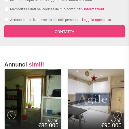
Invia una copia del messaggio al mio indirizzo email
Memorizza i dati nei cookies del tuo computer -
Informazioni
Acconsento al trattamento dei dati personali -
Leggi la normativa
CONTATTA
Annunci
simili
60 m²
60 m²
€85.000
€90.000