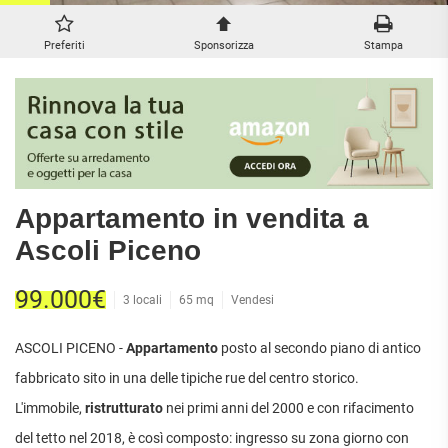
ATTIVITÀ
ATTICI
VILLE DI LUSSO
COMMERCIALI
CASE
VILLE CON GIARDINO
Preferiti
Sponsorizza
Stampa
TERRENI
INDIPENDENTI
VILLETTE A SCHIERA
LOFT
AGRICOLI
MANSARDE
COMMERCIALI
VILLE
RUSTICI E
EDIFICABILI
CASALI
INDUSTRIALI
Appartamento in vendita a
IMMOBILI IN AFFITTO
Ascoli Piceno
RESIDENZIALI
COMMERCIALI
RICERCHE
99.000€
3 locali
65 mq
Vendesi
FREQUENTI
APPARTAMENTI
CAPANNONI
APPARTAMENTI
LABORATORI
ASCOLI PICENO -
Appartamento
posto al secondo piano di antico
MONOLOCALI
ARREDATI
LOCALI
fabbricato sito in una delle tipiche rue del centro storico.
APPARTAMENTI
COMMERCIALI
BILOCALI
L'immobile,
ristrutturato
nei primi anni del 2000 e con rifacimento
PIANO
MAGAZZINI
TERRA
del tetto nel 2018, è così composto: ingresso su zona giorno con
TRILOCALI
NEGOZI