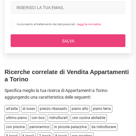
Acconsento al trattamento dei dati personali -
Leggi la normativa
SALVA
Ricerche correlate di Vendita Appartamenti
a Torino
Specifica meglio la tua ricerca di Appartamenti a Torino
aggiungendo una caratteristica delle seguenti:
all'asta
di lusso
prezzo ribassato
piano alto
piano terra
ultimo piano
con box
ristrutturati
con cucina abitabile
con piscina
panoramico
in piccola palazzina
da ristrutturare
5 locali
6 locali
7 locali
8 locali
con giardino