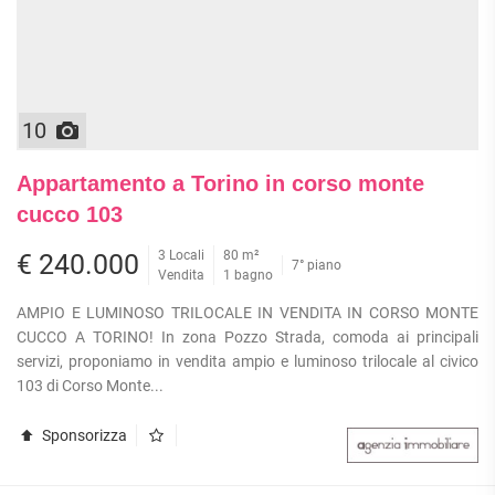
APPARTAMENTI
UFFICI
PIANO
QUADRILOCALI
ALTO
ATTIVITÀ
ATTICI
COMMERCIALI
APPARTAMENTI
CASE
IN
CON
INDIPENDENTI
GESTIONE
GIARDINO
10
LOFT
APPARTAMENTI
MANSARDE
CON BOX
Appartamento a Torino in corso monte
VILLE
APPARTAMENTI
cucco 103
VICINO
STANZE
ALLA
3 Locali
80 m²
€ 240.000
RUSTICI E
7° piano
METROPOLITANA
Vendita
1 bagno
CASALI
VILLETTE
AMPIO E LUMINOSO TRILOCALE IN VENDITA IN CORSO MONTE
A
CUCCO A TORINO! In zona Pozzo Strada, comoda ai principali
SCHIERA
servizi, proponiamo in vendita ampio e luminoso trilocale al civico
103 di Corso Monte...
Sponsorizza