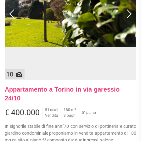
10
Appartamento a Torino in via garessio
24/10
5 Locali
180 m²
€ 400.000
5° piano
Vendita
3 bagni
In signorile stabile di fine anni'70 con servizio di portineria e curato
giardino condominiale proponiamo in vendita appartamento di 180
mq ca sito al piano 5° composto da: due ingressi, salone...