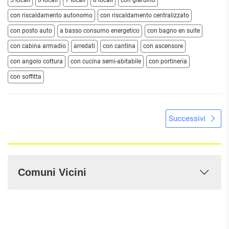
con riscaldamento autonomo
con riscaldamento centralizzato
con posto auto
a basso consumo energetico
con bagno en suite
con cabina armadio
arredati
con cantina
con ascensore
con angolo cottura
con cucina semi-abitabile
con portineria
con soffitta
Successivi
Comuni Vicini