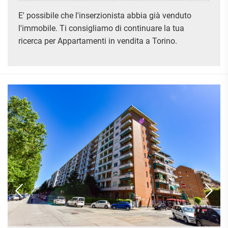
ATTIVITÀ
ATTICI
VILLE DI LUSSO
COMMERCIALI
E' possibile che l'inserzionista abbia già venduto
CASE
VILLE CON GIARDINO
TERRENI
l'immobile. Ti consigliamo di continuare la tua
INDIPENDENTI
VILLETTE A SCHIERA
ricerca per Appartamenti in vendita a Torino.
LOFT
AGRICOLI
MANSARDE
COMMERCIALI
VILLE
RUSTICI E
EDIFICABILI
CASALI
INDUSTRIALI
IMMOBILI IN AFFITTO
RESIDENZIALI
COMMERCIALI
RICERCHE
FREQUENTI
APPARTAMENTI
CAPANNONI
APPARTAMENTI
LABORATORI
MONOLOCALI
ARREDATI
LOCALI
APPARTAMENTI
COMMERCIALI
BILOCALI
PIANO
MAGAZZINI
TERRA
TRILOCALI
NEGOZI