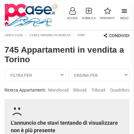
ACCEDI
PUBBLICA
PREFERITI
MENÙ
CONDIVIDI
CERCA CASA
CASE E IMMOBILI IN VENDITA
TORINO E PROVINCIA
TORINO
A
745 Appartamenti in vendita a
IMMOBILI IN VENDITA
Torino
RESIDENZIALI
COMMERCIALI
RICERCHE FREQUENTI
APPARTAMENTI
CAPANNONI
APPARTAMENTI ALL'ASTA
LABORATORI
APPARTAMENTI ALL'ULTIMO
Ricerca Appartamenti:
Monolocali
Bilocali
Trilocali
Quadrilocali
MONOLOCALI
PIANO
LOCALI
COMMERCIALI
APPARTAMENTI NUOVI
BILOCALI
MAGAZZINI
APPARTAMENTI
RISTRUTTURATI
TRILOCALI
NEGOZI
L'annuncio che stavi tentando di visualizzare
APPARTAMENTI VICINO ALLA
UFFICI
non è più presente
QUADRILOCALI
METROPOLITANA