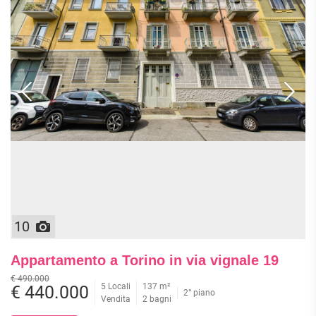
10
Appartamento a Torino in via vignale 19
€ 490.000
5 Locali
137 m²
€ 440.000
2° piano
Vendita
2 bagni