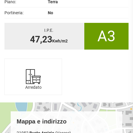
Piano:
Terra
Portineria:
No
A3
I.P.E.
47,23
Kwh/m2
Arredato
Mappa e indirizzo
21052
Busto Arsizio
(Varese)