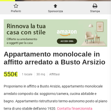
ATTIVITÀ
ATTICI
VILLE DI LUSSO
COMMERCIALI
CASE
VILLE CON GIARDINO
Preferiti
Sponsorizza
Stampa
TERRENI
INDIPENDENTI
VILLETTE A SCHIERA
LOFT
AGRICOLI
MANSARDE
COMMERCIALI
VILLE
RUSTICI E
EDIFICABILI
CASALI
INDUSTRIALI
Appartamento monolocale in
IMMOBILI IN AFFITTO
affitto arredato a Busto Arsizio
RESIDENZIALI
COMMERCIALI
RICERCHE
550€
1 locale
30 mq
Affittasi
FREQUENTI
APPARTAMENTI
CAPANNONI
APPARTAMENTI
LABORATORI
Proponiamo in affitto a Busto Arsizio, appartamento monolocale
MONOLOCALI
ARREDATI
LOCALI
arredato composto da: soggiorno/camera, cucina abitabile e
APPARTAMENTI
COMMERCIALI
BILOCALI
bagno. Appartamento ristrutturato termo-autonomo posto al piano
PIANO
MAGAZZINI
TERRA
terra di uno stabile dell'anno 1920.
Contatta l'inserzionista
TRILOCALI
NEGOZI