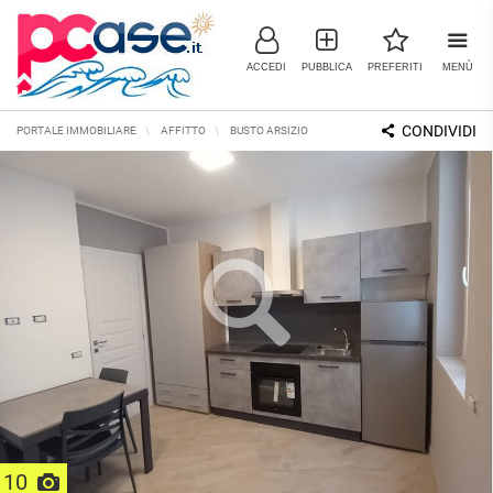
ACCEDI
PUBBLICA
PREFERITI
MENÙ
CONDIVIDI
PORTALE IMMOBILIARE
AFFITTO
BUSTO ARSIZIO
APPARTAMENTI
MONOLOC
IMMOBILI IN VENDITA
RESIDENZIALI
COMMERCIALI
RICERCHE FREQUENTI
APPARTAMENTI
CAPANNONI
APPARTAMENTI ALL'ASTA
LABORATORI
APPARTAMENTI ALL'ULTIMO
MONOLOCALI
PIANO
LOCALI
COMMERCIALI
APPARTAMENTI NUOVI
BILOCALI
MAGAZZINI
APPARTAMENTI
RISTRUTTURATI
TRILOCALI
NEGOZI
APPARTAMENTI VICINO ALLA
UFFICI
10
QUADRILOCALI
METROPOLITANA