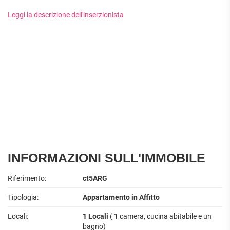
APPARTAMENTI
UFFICI
PIANO
Leggi la descrizione dell'inserzionista
QUADRILOCALI
ALTO
ATTIVITÀ
ATTICI
COMMERCIALI
APPARTAMENTI
CASE
IN
CON
INDIPENDENTI
GESTIONE
GIARDINO
LOFT
APPARTAMENTI
MANSARDE
CON BOX
VILLE
APPARTAMENTI
VICINO
STANZE
ALLA
RUSTICI E
METROPOLITANA
CASALI
VILLETTE
A
INFORMAZIONI SULL'IMMOBILE
SCHIERA
Riferimento:
ct5ARG
Tipologia:
Appartamento in Affitto
Locali:
1 Locali
( 1 camera, cucina abitabile e un
bagno)