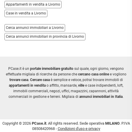
Appartamenti in vendita a Livorno
Case in vendita a Livorno
Cerca annunci immobiliari a Livorno
Cerca annunci immobiliari in provincia di Livorno
PCase.it è un
portale immobiliare gratuito
sul quale, ogni giorno, vengono
effettuate migliaia di ricerche da persone che
cercano casa online
e vogliono
trovare casa
.
Cercare casa
è semplice e veloce, potrai trovare immobili di
appartamenti in vendita
o affitto, mansarde,
ville
e case indipendenti, loft,
immobili commerciali, negozi, uffici, magazzini, capannoni, attività
commerciali in gestione e terreni. Migliaia di
annunci immobiliari in Italia
.
Copyright © 2026
PCase.it
. All rights reserved. Sede operativa
MILANO
. P.IVA
08508420968 -
Condizioni d'uso e privacy