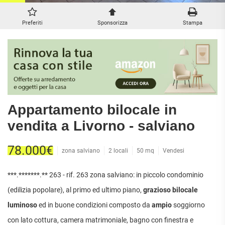
ATTIVITÀ
ATTICI
VILLE DI LUSSO
COMMERCIALI
CASE
VILLE CON GIARDINO
Preferiti
Sponsorizza
Stampa
TERRENI
INDIPENDENTI
VILLETTE A SCHIERA
LOFT
AGRICOLI
MANSARDE
COMMERCIALI
VILLE
RUSTICI E
EDIFICABILI
CASALI
INDUSTRIALI
Appartamento bilocale in
IMMOBILI IN AFFITTO
vendita a Livorno - salviano
RESIDENZIALI
COMMERCIALI
RICERCHE
78.000€
zona salviano
2 locali
50 mq
Vendesi
FREQUENTI
APPARTAMENTI
CAPANNONI
APPARTAMENTI
LABORATORI
***.*******.** 263 - rif. 263 zona salviano: in piccolo condominio
MONOLOCALI
ARREDATI
LOCALI
(edilizia popolare), al primo ed ultimo piano,
grazioso bilocale
APPARTAMENTI
COMMERCIALI
BILOCALI
luminoso
ed in buone condizioni composto da
ampio
soggiorno
PIANO
MAGAZZINI
TERRA
con lato cottura, camera matrimoniale, bagno con finestra e
TRILOCALI
NEGOZI