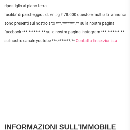
APPARTAMENTI
ripostiglio al piano terra.
UFFICI
PIANO
QUADRILOCALI
ALTO
ATTIVITÀ
facilita' di parcheggio . cl. en.: g ? 78.000 questo e molti altri annunci
ATTICI
COMMERCIALI
APPARTAMENTI
sono presenti sul nostro sito ***.*******.** sulla nostra pagina
CASE
IN
CON
INDIPENDENTI
GESTIONE
facebook ***.*******.** sulla nostra pagina instagram ***.*******.**
GIARDINO
LOFT
APPARTAMENTI
sul nostro canale youtube ***.*******.**
Contatta l'inserzionista
MANSARDE
CON BOX
VILLE
APPARTAMENTI
VICINO
STANZE
ALLA
RUSTICI E
METROPOLITANA
CASALI
VILLETTE
A
SCHIERA
INFORMAZIONI SULL'IMMOBILE