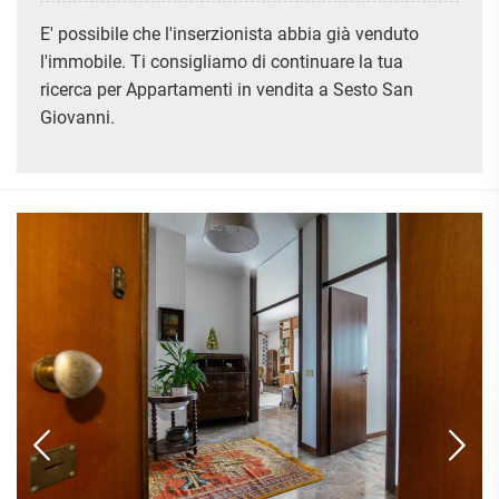
ATTIVITÀ
ATTICI
VILLE DI LUSSO
COMMERCIALI
E' possibile che l'inserzionista abbia già venduto
CASE
VILLE CON GIARDINO
TERRENI
l'immobile. Ti consigliamo di continuare la tua
INDIPENDENTI
VILLETTE A SCHIERA
ricerca per Appartamenti in vendita a Sesto San
LOFT
AGRICOLI
Giovanni.
MANSARDE
COMMERCIALI
VILLE
RUSTICI E
EDIFICABILI
CASALI
INDUSTRIALI
IMMOBILI IN AFFITTO
RESIDENZIALI
COMMERCIALI
RICERCHE
FREQUENTI
APPARTAMENTI
CAPANNONI
APPARTAMENTI
LABORATORI
MONOLOCALI
ARREDATI
LOCALI
APPARTAMENTI
COMMERCIALI
BILOCALI
PIANO
MAGAZZINI
TERRA
TRILOCALI
NEGOZI