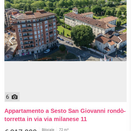
6
Appartamento a Sesto San Giovanni rondò-
torretta in via via milanese 11
Bilocale
72 m²