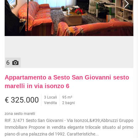
6
Appartamento a Sesto San Giovanni sesto
marelli in via isonzo 6
3 Locali
95 m²
€ 325.000
Vendita
2 bagni
zona sesto marelli
RIF. 3/471 Sesto San Giovanni - Via IsonzoL&#39;Abbruzzi Gruppo
Immobiliare Propone in vendita elegante trilocale situato al primo
piano di una palazzina del 1992. Caratteristiche...