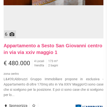
APPARTAMENTI
UFFICI
PIANO
QUADRILOCALI
ALTO
ATTIVITÀ
ATTICI
COMMERCIALI
APPARTAMENTI
CASE
IN
CON
INDIPENDENTI
GESTIONE
GIARDINO
LOFT
6
APPARTAMENTI
MANSARDE
CON BOX
VILLE
APPARTAMENTI
Appartamento a Sesto San Giovanni centro
VICINO
STANZE
in via via xxiv maggio 1
ALLA
RUSTICI E
METROPOLITANA
CASALI
4 Locali
173 m²
€ 480.000
VILLETTE
Vendita
2 bagni
A
zona centro
SCHIERA
L&#39;Abbruzzi Gruppo Immobiliare propone in esclusiva -
Appartamento di oltre 170mq sito in Via XXIV Maggio!Ci sono case
che si scelgono per la posizione. E poi ci sono case che si scelgono
per lo...
Sponsorizza