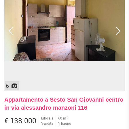
6
Appartamento a Sesto San Giovanni centro
in via alessandro manzoni 116
Bilocale
60 m²
€ 138.000
Vendita
1 bagno