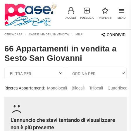
ACCEDI
PUBBLICA
PREFERITI
MENÙ
CONDIVIDI
CERCA CASA
CASE E IMMOBILI IN VENDITA
MILANO E PROVINCIA
SESTO SAN GI
66 Appartamenti in vendita a
IMMOBILI IN VENDITA
Sesto San Giovanni
RESIDENZIALI
COMMERCIALI
RICERCHE FREQUENTI
APPARTAMENTI
CAPANNONI
APPARTAMENTI ALL'ASTA
LABORATORI
APPARTAMENTI ALL'ULTIMO
Ricerca Appartamenti:
Monolocali
Bilocali
Trilocali
Quadrilocali
MONOLOCALI
PIANO
LOCALI
COMMERCIALI
APPARTAMENTI NUOVI
BILOCALI
MAGAZZINI
APPARTAMENTI
RISTRUTTURATI
TRILOCALI
NEGOZI
L'annuncio che stavi tentando di visualizzare
APPARTAMENTI VICINO ALLA
UFFICI
non è più presente
QUADRILOCALI
METROPOLITANA