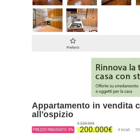
CASE INDIPENDENTI
ATTIVIT
LOFT
MANSARDE
VILLE
STANZE
RUSTICI E CASALI
Preferiti
Appartamento in vendita c
all'ospizio
€ 220.000
200.000€
PREZZO RIBASSATO -9%
4 locali
10