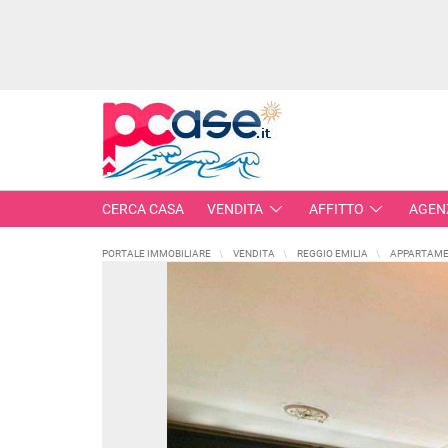
CERCA CASA
VENDITA
AFFITTO
AGEN
PORTALE IMMOBILIARE
VENDITA
REGGIO EMILIA
APPARTAME
IMMOBILI IN VENDITA
RESIDENZIALI
COMME
APPARTAMENTI
CAPANN
MONOLOCALI
LABORA
BILOCALI
LOCALI
TRILOCALI