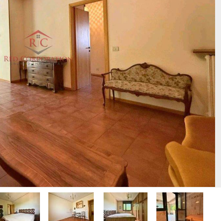
INI
APPARTAMENTI RISTRUTTURATI
APPARTAMENTI VICINO ALLA
METROPOLITANA
VILLE DI LUSSO
TÀ COMMERCIALI
VILLE CON GIARDINO
I
VILLETTE A SCHIERA
OLI
ERCIALI
ABILI
TRIALI
RCIALI
RICERCHE FREQUENTI
ONI
APPARTAMENTI ARREDATI
TORI
APPARTAMENTI PIANO TERRA
 COMMERCIALI
APPARTAMENTI PIANO ALTO
INI
APPARTAMENTI CON GIARDINO
APPARTAMENTI CON BOX
APPARTAMENTI VICINO ALLA