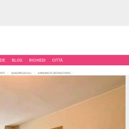
ZIE
BLOG
RICHIEDI
CITTÀ
NTI
QUADRILOCALI
ANNUNCIO (SC9647060)
RCIALI
RICERCHE FREQUENTI
ONI
APPARTAMENTI ALL'ASTA
TORI
APPARTAMENTI ALL'ULTIMO PIA
 COMMERCIALI
APPARTAMENTI NUOVI