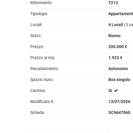
Riferimento:
7213
Tipologia:
Appartamento
Locali:
4 Locali
(3 c
Stato:
Buono
Prezzo:
200.000 €
Prezzo al mq:
1.923 €
Riscaldamento:
Autonomo
Spazio Auto:
Box singolo
Cantina:
Si
Modificato il:
13/07/2026
Scheda:
SC9647060