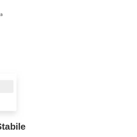
na
tabile