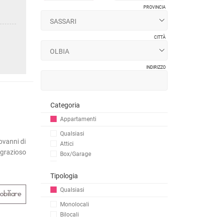
PROVINCIA
CITTÀ
INDIRIZZO
Categoria
Appartamenti
Qualsiasi
ovanni di
Attici
grazioso
Box/Garage
Case indipendenti
Loft
Tipologia
Rustici
Qualsiasi
Stabili/Palazzi
Monolocali
Ville
Bilocali
Capannoni