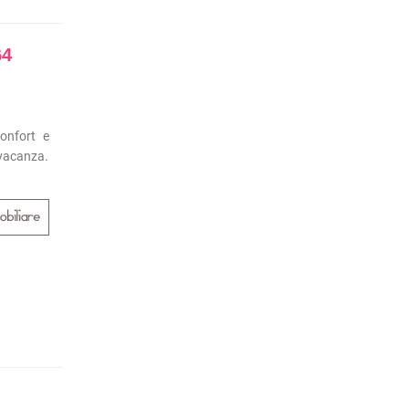
64
onfort e
 vacanza.