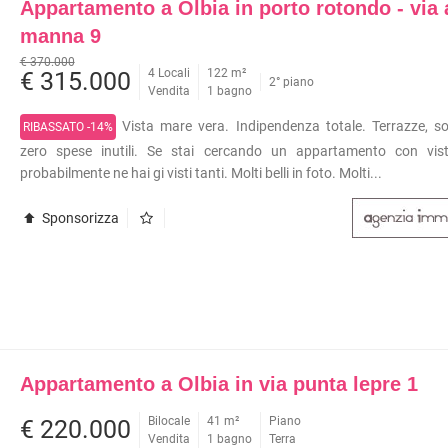
Appartamento a Olbia in porto rotondo - via 
manna 9
€ 370.000
4 Locali
122 m²
€ 315.000
2° piano
Vendita
1 bagno
Vista mare vera. Indipendenza totale. Terrazze, s
RIBASSATO -14%
zero spese inutili. Se stai cercando un appartamento con vis
probabilmente ne hai gi visti tanti. Molti belli in foto. Molti...
Sponsorizza
Appartamento a Olbia in via punta lepre 1
Bilocale
41 m²
Piano
€ 220.000
Vendita
1 bagno
Terra