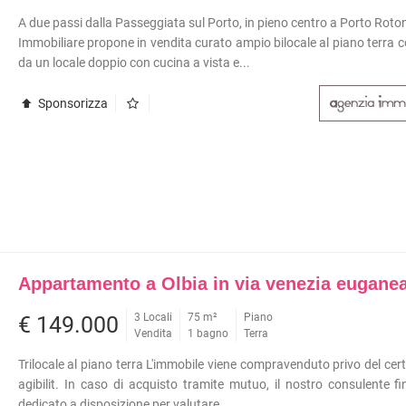
A due passi dalla Passeggiata sul Porto, in pieno centro a Porto Roto
Immobiliare propone in vendita curato ampio bilocale al piano terra
da un locale doppio con cucina a vista e...
Sponsorizza
Appartamento a Olbia in via venezia eugane
3 Locali
75 m²
Piano
€ 149.000
Vendita
1 bagno
Terra
Trilocale al piano terra L'immobile viene compravenduto privo del certi
agibilit. In caso di acquisto tramite mutuo, il nostro consulente fi
dedicato a disposizione per valutare...