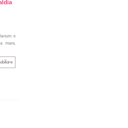
aldia
olarium e
ta mare,