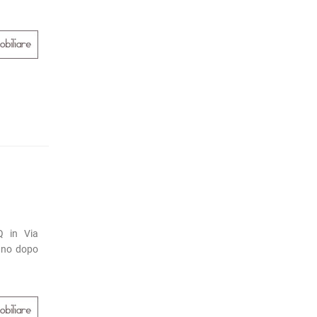
Q in Via
cano dopo