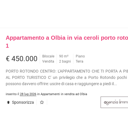
METROPOLITANA
À COMMERCIALI IN GESTIONE
VILLETTE A SCHIERA
Appartamento a Olbia in via ceroli porto rot
1
Bilocale
90 m²
Piano
€ 450.000
Vendita
2 bagni
Terra
PORTO ROTONDO CENTRO: L'APPARTAMENTO CHE TI PORTA A PIE
AL PORTO TURISTICO C' un privilegio che a Porto Rotondo pochi 
possono davvero offrire: uscire di casa e raggiungere a piedi il...
inserito il
28 lug 2026
in Appartamenti in vendita ad Olbia
Sponsorizza