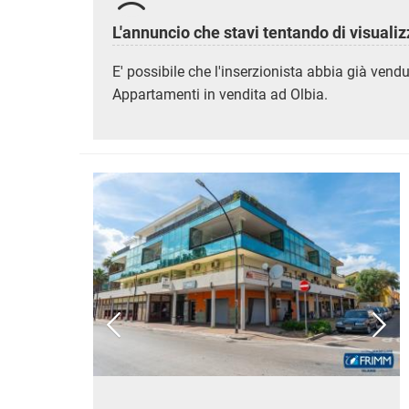
MAGAZZ
QUADRILOCALI
NEGOZI
L'annuncio che stavi tentando di visuali
ATTICI
UFFICI
CASE INDIPENDENTI
E' possibile che l'inserzionista abbia già vend
ATTIVI
LOFT
Appartamenti in vendita ad Olbia.
TERREN
MANSARDE
AGRIC
VILLE
COMM
RUSTICI E CASALI
EDIFIC
INDUS
IMMOBILI IN AFFITTO
RESIDENZIALI
COMME
APPARTAMENTI
CAPANN
MONOLOCALI
LABORA
BILOCALI
LOCALI
TRILOCALI
MAGAZZ
QUADRILOCALI
NEGOZI
ATTICI
UFFICI