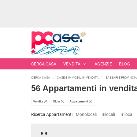
CERCA CASA
VENDITA
AGENZIE
BLOG
CERCA CASA
CASE E IMMOBILI IN VENDITA
SASSARI E PROVINCIA
IMMOBILI IN VENDITA
56 Appartamenti in vendit
RESIDENZIALI
Vendita
Olbia
Appartamenti
COMME
APPARTAMENTI
CAPANN
Ricerca Appartamenti:
Monolocali
Bilocali
Trilocali
MONOLOCALI
LABORA
BILOCALI
LOCALI
TRILOCALI