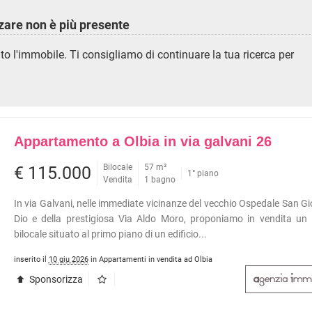
INI
APPARTAMENTI RISTRUTTURATI
APPARTAMENTI VICINO ALLA
zzare non è più presente
METROPOLITANA
VILLE DI LUSSO
uto l'immobile. Ti consigliamo di continuare la tua ricerca per
TÀ COMMERCIALI
VILLE CON GIARDINO
I
VILLETTE A SCHIERA
OLI
ERCIALI
ABILI
TRIALI
Appartamento a Olbia in via galvani 26
Bilocale
57 m²
€ 115.000
1° piano
Vendita
1 bagno
RCIALI
RICERCHE FREQUENTI
In via Galvani, nelle immediate vicinanze del vecchio Ospedale San Gi
Dio e della prestigiosa Via Aldo Moro, proponiamo in vendita un 
ONI
APPARTAMENTI ARREDATI
bilocale situato al primo piano di un edificio...
TORI
APPARTAMENTI PIANO TERRA
 COMMERCIALI
APPARTAMENTI PIANO ALTO
inserito il
10 giu 2026
in Appartamenti in vendita ad Olbia
INI
APPARTAMENTI CON GIARDINO
Sponsorizza
APPARTAMENTI CON BOX
APPARTAMENTI VICINO ALLA