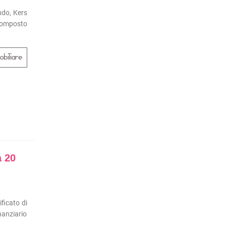
ndo, Kers
 composto
a 20
ficato di
nanziario