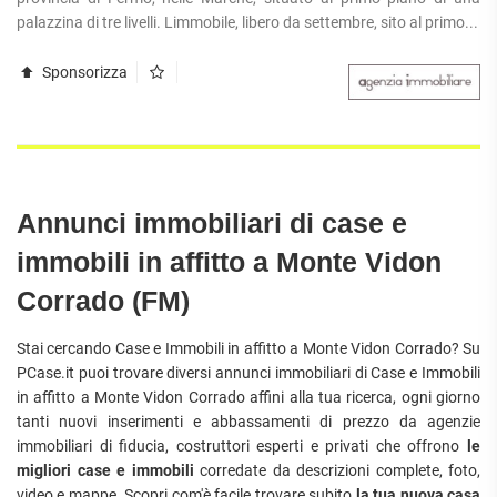
APPARTAMENTI
palazzina di tre livelli. Limmobile, libero da settembre, sito al primo...
UFFICI
PIANO
QUADRILOCALI
ALTO
ATTIVITÀ
ATTICI
Sponsorizza
COMMERCIALI
APPARTAMENTI
CASE
IN
CON
INDIPENDENTI
GESTIONE
GIARDINO
LOFT
APPARTAMENTI
MANSARDE
CON BOX
VILLE
APPARTAMENTI
Annunci immobiliari di case e
VICINO
STANZE
ALLA
immobili in affitto a Monte Vidon
RUSTICI E
METROPOLITANA
CASALI
Corrado (FM)
VILLETTE
A
SCHIERA
Stai cercando Case e Immobili in affitto a Monte Vidon Corrado? Su
PCase.it puoi trovare diversi annunci immobiliari di Case e Immobili
in affitto a Monte Vidon Corrado affini alla tua ricerca, ogni giorno
tanti nuovi inserimenti e abbassamenti di prezzo da agenzie
immobiliari di fiducia, costruttori esperti e privati che offrono
le
migliori case e immobili
corredate da descrizioni complete, foto,
video e mappe. Scopri com'è facile trovare subito
la tua nuova casa