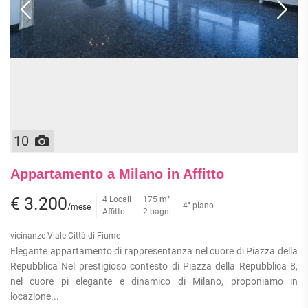
APPARTAMENTI
UFFICI
PIANO
QUADRILOCALI
ALTO
ATTIVITÀ
ATTICI
COMMERCIALI
APPARTAMENTI
CASE
IN
CON
INDIPENDENTI
GESTIONE
GIARDINO
LOFT
APPARTAMENTI
MANSARDE
CON BOX
VILLE
APPARTAMENTI
10
VICINO
STANZE
ALLA
RUSTICI E
METROPOLITANA
Appartamento a Milano in Affitto
CASALI
VILLETTE
€ 3.200
4 Locali
175 m²
A
4° piano
/mese
Affitto
2 bagni
SCHIERA
vicinanze Viale Città di Fiume
Elegante appartamento di rappresentanza nel cuore di Piazza della
Repubblica Nel prestigioso contesto di Piazza della Repubblica 8,
nel cuore pi elegante e dinamico di Milano, proponiamo in
locazione...