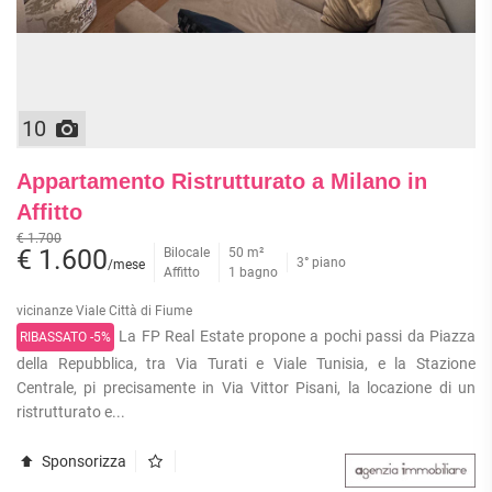
10
Appartamento Ristrutturato a Milano in
Affitto
€ 1.700
€ 1.600
Bilocale
50 m²
3° piano
/mese
Affitto
1 bagno
vicinanze Viale Città di Fiume
La FP Real Estate propone a pochi passi da Piazza
RIBASSATO -5%
della Repubblica, tra Via Turati e Viale Tunisia, e la Stazione
Centrale, pi precisamente in Via Vittor Pisani, la locazione di un
ristrutturato e...
Sponsorizza