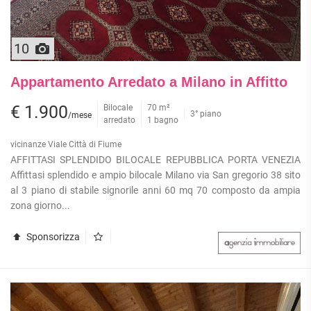
10
Appartamento Arredato a Milano in Affitto
€ 1.900
Bilocale
70 m²
3° piano
/mese
arredato
1 bagno
vicinanze Viale Città di Fiume
AFFITTASI SPLENDIDO BILOCALE REPUBBLICA PORTA VENEZIA
Affittasi splendido e ampio bilocale Milano via San gregorio 38 sito
al 3 piano di stabile signorile anni 60 mq 70 composto da ampia
zona giorno...
Sponsorizza