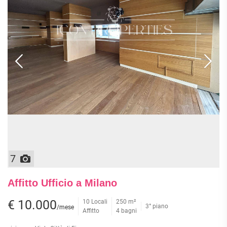
7
Affitto Ufficio a Milano
€ 10.000
10 Locali
250 m²
3° piano
/mese
Affitto
4 bagni