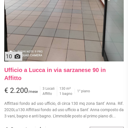
APPARTAMENTI
UFFICI
PIANO
QUADRILOCALI
ALTO
ATTIVITÀ
ATTICI
COMMERCIALI
APPARTAMENTI
CASE
IN
CON
INDIPENDENTI
GESTIONE
GIARDINO
LOFT
APPARTAMENTI
MANSARDE
CON BOX
VILLE
APPARTAMENTI
10
VICINO
STANZE
ALLA
RUSTICI E
Ufficio a Lucca in via sarzanese 90 in
METROPOLITANA
CASALI
Affitto
VILLETTE
A
€ 2.200
3 Locali
130 m²
SCHIERA
1° piano
/mese
Affitto
1 bagno
Affittasi fondo ad uso ufficio, di circa 130 mq zona Sant' Anna. Rif.
2020Lu130 Affittasi fondo ad uso ufficio a Sant' Anna composto da
3 vani, bagno e anti bagno. L'immobile posto al primo piano di...