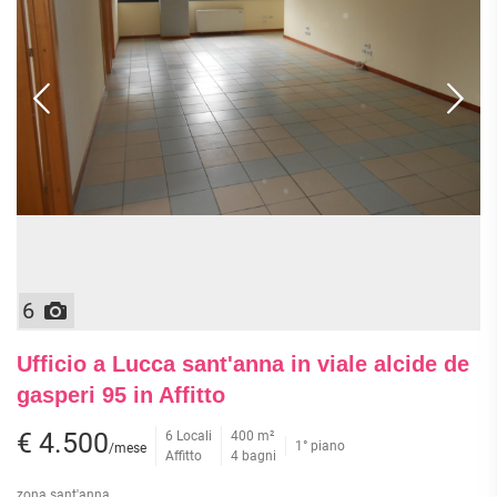
6
Ufficio a Lucca sant'anna in viale alcide de
gasperi 95 in Affitto
€ 4.500
6 Locali
400 m²
1° piano
/mese
Affitto
4 bagni
zona sant'anna