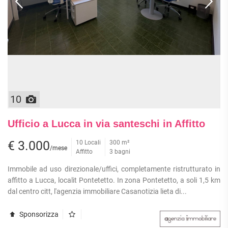
10
Ufficio a Lucca in via santeschi in Affitto
€ 3.000
10 Locali
300 m²
/mese
Affitto
3 bagni
Immobile ad uso direzionale/uffici, completamente ristrutturato in
affitto a Lucca, localit Pontetetto. In zona Pontetetto, a soli 1,5 km
dal centro citt, l'agenzia immobiliare Casanotizia lieta di...
Sponsorizza