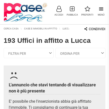
ACCEDI
PUBBLICA
PREFERITI
MENÙ
CONDIVIDI
CERCA CASA
CASE E IMMOBILI IN AFFITTO
LUCCA E PROVINCIA
LUCCA
UFFI
193 Uffici in affitto a Lucca
IMMOBILI IN VENDITA
RESIDENZIALI
COMMERCIALI
RICERCHE FREQUENTI
APPARTAMENTI
CAPANNONI
APPARTAMENTI ALL'ASTA
LABORATORI
APPARTAMENTI ALL'ULTIMO
MONOLOCALI
PIANO
LOCALI
COMMERCIALI
APPARTAMENTI NUOVI
L'annuncio che stavi tentando di visualizzare
BILOCALI
MAGAZZINI
APPARTAMENTI
non è più presente
RISTRUTTURATI
TRILOCALI
NEGOZI
E' possibile che l'inserzionista abbia già affittato
APPARTAMENTI VICINO ALLA
UFFICI
QUADRILOCALI
METROPOLITANA
l'immobile. Ti consigliamo di continuare la tua