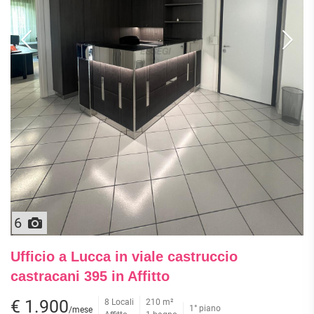
6
Ufficio a Lucca in viale castruccio
castracani 395 in Affitto
€ 1.900
8 Locali
210 m²
1° piano
/mese