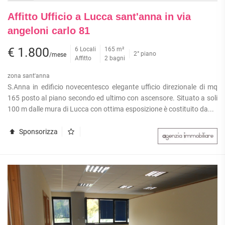
Affitto Ufficio a Lucca sant'anna in via
angeloni carlo 81
€ 1.800
6 Locali
165 m²
2° piano
/mese
Affitto
2 bagni
zona sant'anna
S.Anna in edificio novecentesco elegante ufficio direzionale di mq
165 posto al piano secondo ed ultimo con ascensore. Situato a soli
100 m dalle mura di Lucca con ottima esposizione è costituito da...
Sponsorizza