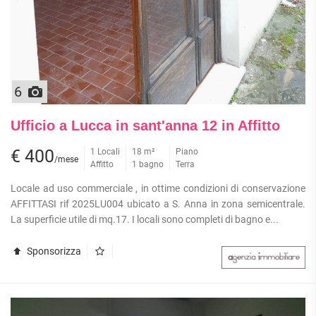
6
Ufficio a Lucca in sant'anna 12 in Affitto
€ 400
1 Locali
18 m²
Piano
/mese
Affitto
1 bagno
Terra
Locale ad uso commerciale , in ottime condizioni di conservazione
AFFITTASI rif 2025LU004 ubicato a S. Anna in zona semicentrale.
La superficie utile di mq.17. I locali sono completi di bagno e...
Sponsorizza