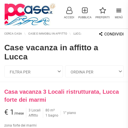
ACCEDI
PUBBLICA
PREFERITI
MENÙ
CONDIVIDI
CERCA CASA
CASE E IMMOBILI IN AFFITTO
LUCCA E PROVINCIA
LUCCA
CAS
Case vacanza in affitto a
IMMOBILI IN VENDITA
Lucca
RESIDENZIALI
COMMERCIALI
RICERCHE FREQUENTI
APPARTAMENTI
CAPANNONI
APPARTAMENTI ALL'ASTA
LABORATORI
APPARTAMENTI ALL'ULTIMO
MONOLOCALI
Casa vacanza 3 Locali ristrutturata, Lucca
PIANO
LOCALI
COMMERCIALI
APPARTAMENTI NUOVI
forte dei marmi
BILOCALI
MAGAZZINI
APPARTAMENTI
€ 1
3 Locali
80 m²
RISTRUTTURATI
TRILOCALI
1° piano
NEGOZI
/mese
Affitto
1 bagno
APPARTAMENTI VICINO ALLA
UFFICI
QUADRILOCALI
METROPOLITANA
zona forte dei marmi