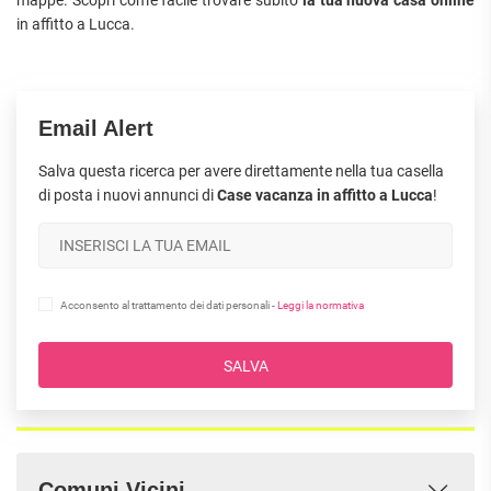
APPARTAMENTI
in affitto a Lucca.
UFFICI
PIANO
QUADRILOCALI
ALTO
ATTIVITÀ
ATTICI
COMMERCIALI
APPARTAMENTI
CASE
IN
CON
INDIPENDENTI
GESTIONE
GIARDINO
Email Alert
LOFT
APPARTAMENTI
Salva questa ricerca per avere direttamente nella tua casella
MANSARDE
CON BOX
di posta i nuovi annunci di
Case vacanza in affitto a Lucca
!
VILLE
APPARTAMENTI
VICINO
STANZE
ALLA
RUSTICI E
METROPOLITANA
CASALI
VILLETTE
Acconsento al trattamento dei dati personali -
Leggi la normativa
A
SCHIERA
SALVA
Comuni Vicini