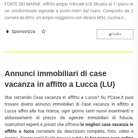
ATTIVITÀ
ATTICI
FORTE DEI MARMI. Affitto ampio trilocale 6/8 Situato al 1° piano in
VILLE DI LUSSO
COMMERCIALI
un condominiale signorile a pochi metri dal mare. Composto da 2
CASE
VILLE CON GIARDINO
TERRENI
INDIPENDENTI
camere da letto, un ampio soggiorno con divano letto, cucina e...
VILLETTE A SCHIERA
LOFT
AGRICOLI
Sponsorizza
MANSARDE
COMMERCIALI
VILLE
RUSTICI E
EDIFICABILI
CASALI
INDUSTRIALI
IMMOBILI IN AFFITTO
Annunci immobiliari di case
vacanza in affitto a Lucca (LU)
RESIDENZIALI
COMMERCIALI
RICERCHE
FREQUENTI
Stai cercando Case vacanza in affitto a Lucca? Su PCase.it puoi
APPARTAMENTI
CAPANNONI
trovare diversi annunci immobiliari di Case vacanza in affitto a
APPARTAMENTI
LABORATORI
Lucca affini alla tua ricerca, ogni giorno tanti nuovi inserimenti e
MONOLOCALI
ARREDATI
LOCALI
abbassamenti di prezzo da agenzie immobiliari di fiducia,
APPARTAMENTI
COMMERCIALI
BILOCALI
costruttori esperti e privati che offrono
le migliori case vacanza in
PIANO
MAGAZZINI
affitto a lucca
corredate da descrizioni complete, foto, video e
TERRA
TRILOCALI
NEGOZI
mappe. Scopri com'è facile trovare subito
la tua nuova casa online