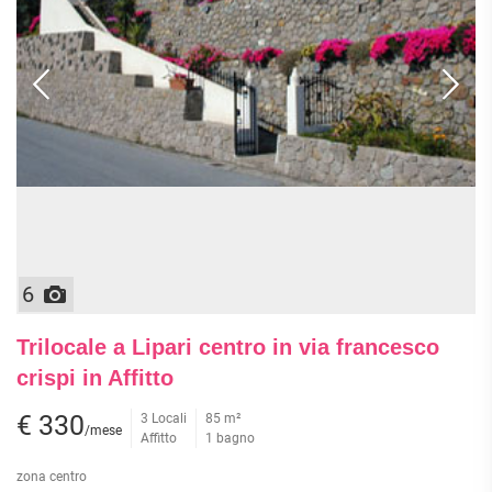
6
Trilocale a Lipari centro in via francesco
crispi in Affitto
€ 330
3 Locali
85 m²
/mese
Affitto
1 bagno
zona centro