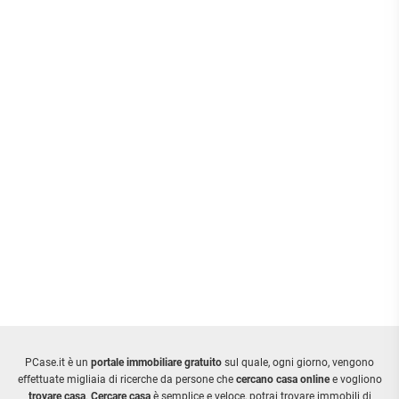
PCase.it è un
portale immobiliare gratuito
sul quale, ogni giorno, vengono
effettuate migliaia di ricerche da persone che
cercano casa online
e vogliono
trovare casa
.
Cercare casa
è semplice e veloce, potrai trovare immobili di