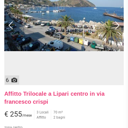
6
Affitto Trilocale a Lipari centro in via
francesco crispi
€ 255
3 Locali
70 m²
/mese
Affitto
2 bagni
zona centro