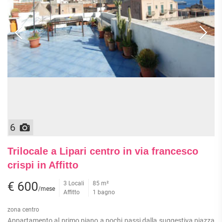
6
Trilocale a Lipari centro in via francesco
crispi in Affitto
€ 600
3 Locali
85 m²
/mese
Affitto
1 bagno
zona centro
Appartamento al primo piano a pochi passi dalla suggestiva piazza