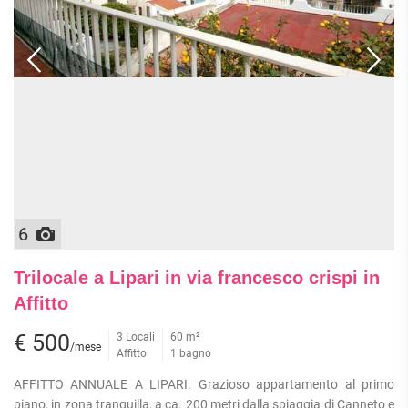
ATTIVITÀ
ATTICI
VILLE DI LUSSO
COMMERCIALI
CASE
VILLE CON GIARDINO
TERRENI
INDIPENDENTI
VILLETTE A SCHIERA
LOFT
AGRICOLI
MANSARDE
COMMERCIALI
VILLE
RUSTICI E
EDIFICABILI
CASALI
INDUSTRIALI
IMMOBILI IN AFFITTO
6
RESIDENZIALI
COMMERCIALI
RICERCHE
Trilocale a Lipari in via francesco crispi in
FREQUENTI
APPARTAMENTI
CAPANNONI
Affitto
APPARTAMENTI
LABORATORI
MONOLOCALI
ARREDATI
€ 500
3 Locali
60 m²
LOCALI
/mese
Affitto
1 bagno
APPARTAMENTI
COMMERCIALI
BILOCALI
PIANO
MAGAZZINI
AFFITTO ANNUALE A LIPARI. Grazioso appartamento al primo
TERRA
TRILOCALI
piano, in zona tranquilla, a ca. 200 metri dalla spiaggia di Canneto e
NEGOZI