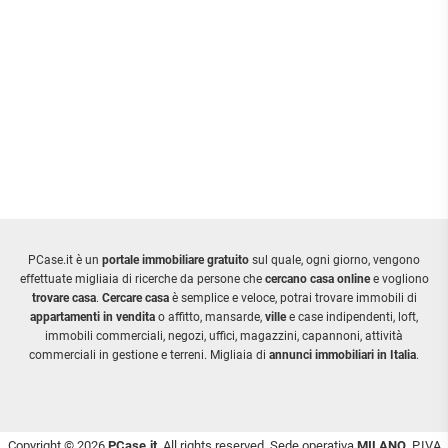
PCase.it è un
portale immobiliare gratuito
sul quale, ogni giorno, vengono
effettuate migliaia di ricerche da persone che
cercano casa online
e vogliono
trovare casa
.
Cercare casa
è semplice e veloce, potrai trovare immobili di
appartamenti in vendita
o affitto, mansarde,
ville
e case indipendenti, loft,
immobili commerciali, negozi, uffici, magazzini, capannoni, attività
commerciali in gestione e terreni. Migliaia di
annunci immobiliari in Italia
.
Copyright © 2026
PCase.it
. All rights reserved. Sede operativa
MILANO
. P.IVA