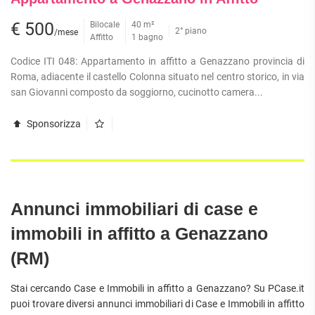
APPARTAMENTI
UFFICI
PIANO
QUADRILOCALI
€ 500
Bilocale
40 m²
2° piano
ALTO
/mese
ATTIVITÀ
Affitto
1 bagno
ATTICI
COMMERCIALI
APPARTAMENTI
CASE
Codice ITI 048: Appartamento in affitto a Genazzano provincia di
IN
CON
INDIPENDENTI
GESTIONE
Roma, adiacente il castello Colonna situato nel centro storico, in via
GIARDINO
LOFT
san Giovanni composto da soggiorno, cucinotto camera...
APPARTAMENTI
MANSARDE
CON BOX
Sponsorizza
VILLE
APPARTAMENTI
VICINO
STANZE
ALLA
RUSTICI E
METROPOLITANA
CASALI
VILLETTE
A
Annunci immobiliari di case e
SCHIERA
immobili in affitto a Genazzano
(RM)
Stai cercando Case e Immobili in affitto a Genazzano? Su PCase.it
puoi trovare diversi annunci immobiliari di Case e Immobili in affitto