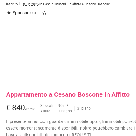
inserito il
18 lug 2026
in Case e Immobili in affitto a Cesano Boscone
Sponsorizza
Appartamento a Cesano Boscone in Affitto
€ 840
3 Locali
90 m²
3° piano
/mese
Affitto
1 bagno
Il presente annuncio riguarda un immobile tipo, gli immobili potre
essere momentaneamente disponibili, inoltre potrebbero cambiare i 
base alla disponibilit del momento. REQUISITI...