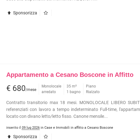
Sponsorizza
Appartamento a Cesano Boscone in Affitto
€ 680
Monolocale
35 m²
Piano
/mese
arredato
1 bagno
Rialzato
Contratto transitorio max 18 mesi. MONOLOCALE LIBERO SUBIT
referenziati con lavoro a tempo indeterminato Full-time, l'apparta
locato con divano letto/letto fisso. Canone mensile...
inserito il
09 lug 2026
in Case e Immobili in affitto a Cesano Boscone
Sponsorizza