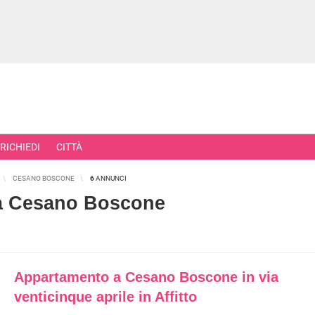
RICHIEDI
CITTÀ
CESANO BOSCONE
6
ANNUNCI
o a Cesano Boscone
RCIALI
RICERCHE FREQUENTI
ONI
APPARTAMENTI ALL'ASTA
Appartamento a Cesano Boscone in via
TORI
APPARTAMENTI ALL'ULTIMO PIA
venticinque aprile in Affitto
 COMMERCIALI
APPARTAMENTI NUOVI