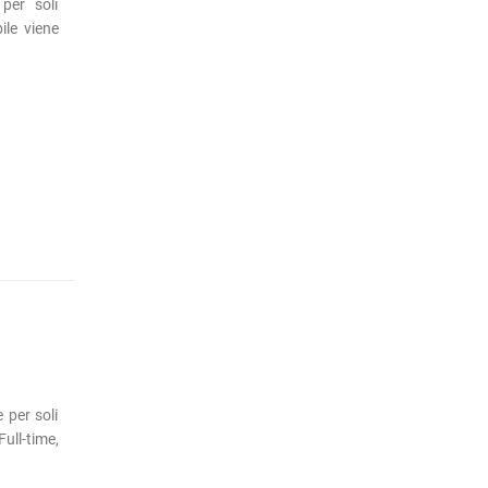
per soli
le viene
per soli
ll-time,