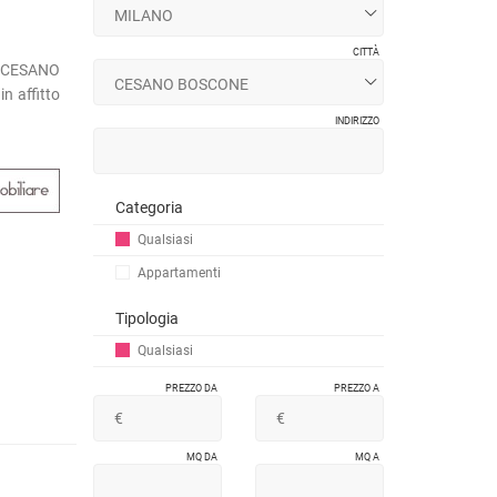
CITTÀ
 (CESANO
n affitto
INDIRIZZO
Categoria
Qualsiasi
Appartamenti
Tipologia
Qualsiasi
PREZZO DA
PREZZO A
MQ DA
MQ A