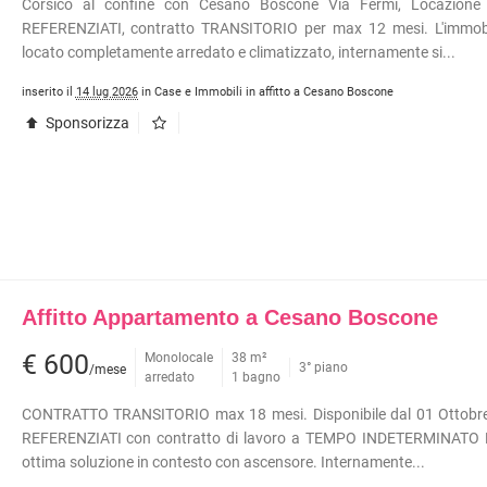
Corsico al confine con Cesano Boscone Via Fermi, Locazione 
REFERENZIATI, contratto TRANSITORIO per max 12 mesi. L'immobi
locato completamente arredato e climatizzato, internamente si...
inserito il
14 lug 2026
in Case e Immobili in affitto a Cesano Boscone
Sponsorizza
Affitto Appartamento a Cesano Boscone
€ 600
Monolocale
38 m²
3° piano
/mese
arredato
1 bagno
CONTRATTO TRANSITORIO max 18 mesi. Disponibile dal 01 Ottobre 
REFERENZIATI con contratto di lavoro a TEMPO INDETERMINATO Fu
ottima soluzione in contesto con ascensore. Internamente...