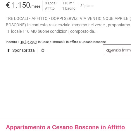
INI
APPARTAMENTI RISTRUTTURATI
€ 1.150
3 Locali
110 m²
3° piano
/mese
APPARTAMENTI VICINO ALLA
Affitto
1 bagno
METROPOLITANA
TRE LOCALI - AFFITTO - DOPPI SERVIZI VIA VENTICINQUE APRILE
VILLE DI LUSSO
TÀ COMMERCIALI
BOSCONE) In contesto residenziale immerso nel verde , proponiamo i
VILLE CON GIARDINO
I
Tri locale 110 MQ buone condizioni, composto da...
VILLETTE A SCHIERA
OLI
inserito il
16 lug 2026
in Case e Immobili in affitto a Cesano Boscone
ERCIALI
Sponsorizza
ABILI
TRIALI
RCIALI
RICERCHE FREQUENTI
ONI
APPARTAMENTI ARREDATI
TORI
APPARTAMENTI PIANO TERRA
 COMMERCIALI
APPARTAMENTI PIANO ALTO
INI
APPARTAMENTI CON GIARDINO
APPARTAMENTI CON BOX
Appartamento a Cesano Boscone in Affitto
APPARTAMENTI VICINO ALLA