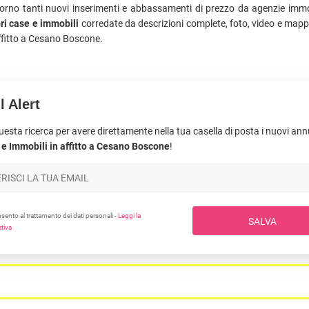
giorno tanti nuovi inserimenti e abbassamenti di prezzo da agenzie immob
ri case e immobili
corredate da descrizioni complete, foto, video e mapp
ffitto a Cesano Boscone.
l Alert
uesta ricerca per avere direttamente nella tua casella di posta i nuovi an
e Immobili in affitto a Cesano Boscone
!
ento al trattamento dei dati personali -
Leggi la
SALVA
tiva