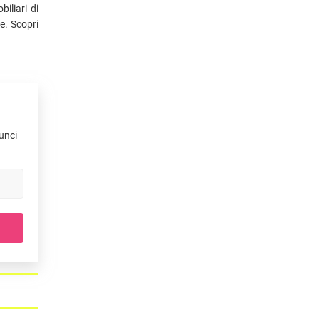
iliari di
e. Scopri
nunci