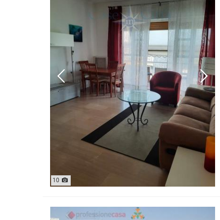
MAGAZZ
QUADRILOCALI
NEGOZI
ATTICI
UFFICI
CASE INDIPENDENTI
ATTIVI
LOFT
TERREN
MANSARDE
AGRIC
VILLE
COMM
RUSTICI E CASALI
EDIFIC
INDUS
IMMOBILI IN AFFITTO
RESIDENZIALI
COMME
APPARTAMENTI
CAPANN
MONOLOCALI
LABORA
BILOCALI
10
LOCALI
TRILOCALI
MAGAZZ
QUADRILOCALI
NEGOZI
ATTICI
UFFICI