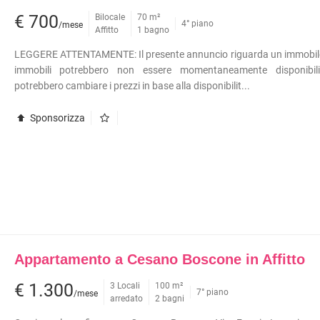
METROPOLITANA
€ 700
Bilocale
70 m²
À COMMERCIALI IN GESTIONE
4° piano
/mese
Affitto
1 bagno
VILLETTE A SCHIERA
LEGGERE ATTENTAMENTE: Il presente annuncio riguarda un immobile 
immobili potrebbero non essere momentaneamente disponibili,
potrebbero cambiare i prezzi in base alla disponibilit...
Sponsorizza
Appartamento a Cesano Boscone in Affitto
€ 1.300
3 Locali
100 m²
7° piano
/mese
arredato
2 bagni