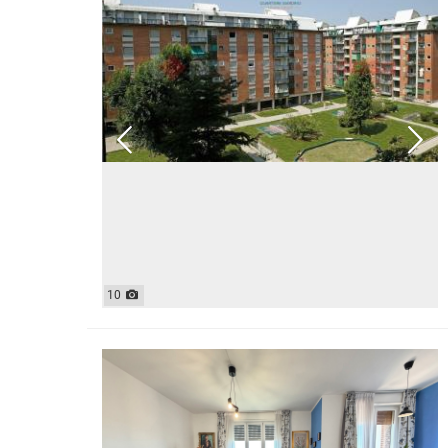
CASE INDIPENDENTI
ATTIVIT
LOFT
MANSARDE
VILLE
STANZE
RUSTICI E CASALI
10