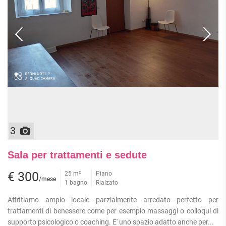
ATTIVITÀ
ATTICI
VILLE DI LUSSO
COMMERCIALI
CASE
VILLE CON GIARDINO
TERRENI
INDIPENDENTI
VILLETTE A SCHIERA
LOFT
AGRICOLI
MANSARDE
COMMERCIALI
VILLE
RUSTICI E
EDIFICABILI
CASALI
INDUSTRIALI
IMMOBILI IN AFFITTO
3
RESIDENZIALI
COMMERCIALI
RICERCHE
Sala per trattamenti e sedute
FREQUENTI
APPARTAMENTI
CAPANNONI
APPARTAMENTI
€ 300
25 m²
Piano
LABORATORI
/mese
MONOLOCALI
1 bagno
Rialzato
ARREDATI
LOCALI
APPARTAMENTI
COMMERCIALI
Affittiamo ampio locale parzialmente arredato perfetto per
BILOCALI
PIANO
trattamenti di benessere come per esempio massaggi o colloqui di
MAGAZZINI
TERRA
supporto psicologico o coaching. E' uno spazio adatto anche per...
TRILOCALI
NEGOZI