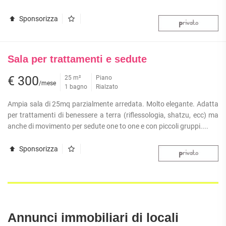
APPARTAMENTI
UFFICI
PIANO
QUADRILOCALI
Sponsorizza
ALTO
ATTIVITÀ
ATTICI
COMMERCIALI
APPARTAMENTI
CASE
IN
CON
INDIPENDENTI
GESTIONE
GIARDINO
Sala per trattamenti e sedute
LOFT
APPARTAMENTI
€ 300
25 m²
Piano
MANSARDE
CON BOX
/mese
1 bagno
Rialzato
VILLE
APPARTAMENTI
VICINO
Ampia sala di 25mq parzialmente arredata. Molto elegante. Adatta
STANZE
ALLA
per trattamenti di benessere a terra (riflessologia, shatzu, ecc) ma
RUSTICI E
METROPOLITANA
anche di movimento per sedute one to one e con piccoli gruppi....
CASALI
VILLETTE
A
Sponsorizza
SCHIERA
Annunci immobiliari di locali