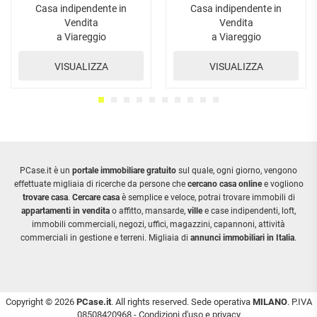
Casa indipendente in
Casa indipendente in
Vendita
Vendita
a Viareggio
a Viareggio
VISUALIZZA
VISUALIZZA
PCase.it è un
portale immobiliare gratuito
sul quale, ogni giorno, vengono
effettuate migliaia di ricerche da persone che
cercano casa online
e vogliono
trovare casa
.
Cercare casa
è semplice e veloce, potrai trovare immobili di
appartamenti in vendita
o affitto, mansarde,
ville
e case indipendenti, loft,
immobili commerciali, negozi, uffici, magazzini, capannoni, attività
commerciali in gestione e terreni. Migliaia di
annunci immobiliari in Italia
.
Copyright © 2026
PCase.it
. All rights reserved. Sede operativa
MILANO
. P.IVA
08508420968 -
Condizioni d'uso e privacy