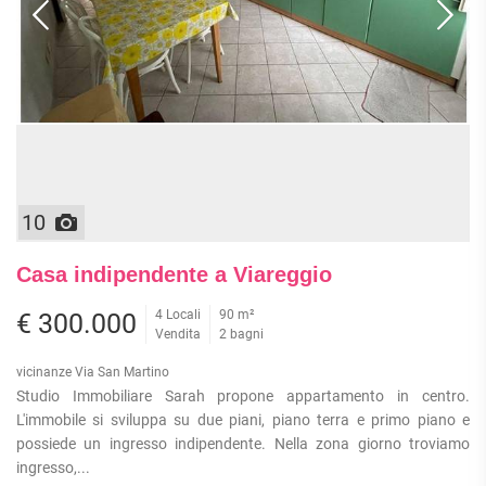
APPARTAMENTI
UFFICI
PIANO
QUADRILOCALI
ALTO
ATTIVITÀ
ATTICI
COMMERCIALI
APPARTAMENTI
CASE
IN
CON
INDIPENDENTI
GESTIONE
GIARDINO
LOFT
APPARTAMENTI
MANSARDE
CON BOX
VILLE
APPARTAMENTI
10
VICINO
STANZE
ALLA
RUSTICI E
METROPOLITANA
Casa indipendente a Viareggio
CASALI
VILLETTE
4 Locali
90 m²
A
€ 300.000
Vendita
2 bagni
SCHIERA
vicinanze Via San Martino
Studio Immobiliare Sarah propone appartamento in centro.
L'immobile si sviluppa su due piani, piano terra e primo piano e
possiede un ingresso indipendente. Nella zona giorno troviamo
ingresso,...