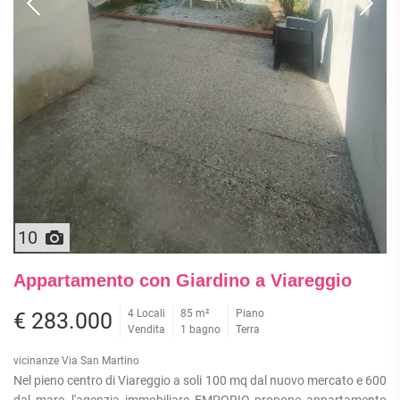
10
Appartamento con Giardino a Viareggio
4 Locali
85 m²
Piano
€ 283.000
Vendita
1 bagno
Terra
vicinanze Via San Martino
Nel pieno centro di Viareggio a soli 100 mq dal nuovo mercato e 600
dal mare, l'agenzia immobiliare EMPORIO propone appartamento