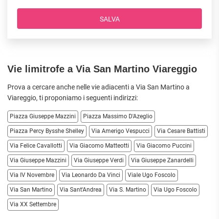
SALVA
Vie limitrofe a Via San Martino Viareggio
Prova a cercare anche nelle vie adiacenti a Via San Martino a
Viareggio
, ti proponiamo i seguenti indirizzi:
Piazza Giuseppe Mazzini
Piazza Massimo D'Azeglio
Piazza Percy Bysshe Shelley
Via Amerigo Vespucci
Via Cesare Battisti
Via Felice Cavallotti
Via Giacomo Matteotti
Via Giacomo Puccini
Via Giuseppe Mazzini
Via Giuseppe Verdi
Via Giuseppe Zanardelli
Via IV Novembre
Via Leonardo Da Vinci
Viale Ugo Foscolo
Via San Martino
Via Sant'Andrea
Via S. Martino
Via Ugo Foscolo
Via XX Settembre