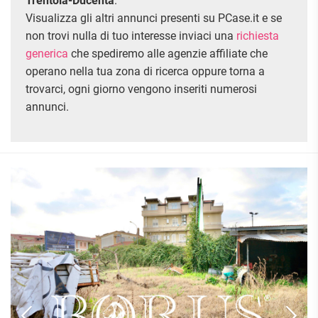
Trentola-Ducenta
.
ATTIVITÀ
ATTICI
VILLE DI LUSSO
COMMERCIALI
Visualizza gli altri annunci presenti su PCase.it e se
CASE
VILLE CON GIARDINO
TERRENI
non trovi nulla di tuo interesse inviaci una
richiesta
INDIPENDENTI
VILLETTE A SCHIERA
generica
che spediremo alle agenzie affiliate che
LOFT
AGRICOLI
operano nella tua zona di ricerca oppure torna a
MANSARDE
trovarci, ogni giorno vengono inseriti numerosi
COMMERCIALI
VILLE
annunci.
RUSTICI E
EDIFICABILI
CASALI
INDUSTRIALI
IMMOBILI IN AFFITTO
RESIDENZIALI
COMMERCIALI
RICERCHE
FREQUENTI
APPARTAMENTI
CAPANNONI
APPARTAMENTI
LABORATORI
MONOLOCALI
ARREDATI
LOCALI
APPARTAMENTI
COMMERCIALI
BILOCALI
PIANO
MAGAZZINI
TERRA
TRILOCALI
NEGOZI