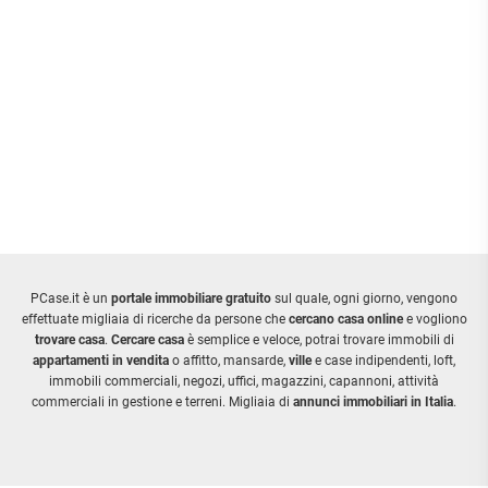
PCase.it è un
portale immobiliare gratuito
sul quale, ogni giorno, vengono
effettuate migliaia di ricerche da persone che
cercano casa online
e vogliono
trovare casa
.
Cercare casa
è semplice e veloce, potrai trovare immobili di
appartamenti in vendita
o affitto, mansarde,
ville
e case indipendenti, loft,
immobili commerciali, negozi, uffici, magazzini, capannoni, attività
commerciali in gestione e terreni. Migliaia di
annunci immobiliari in Italia
.