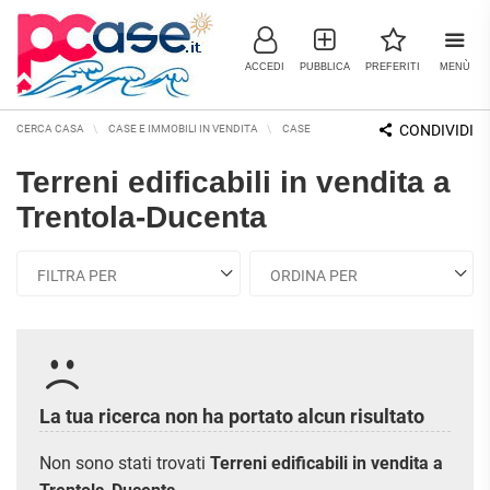
ACCEDI
PUBBLICA
PREFERITI
MENÙ
CONDIVIDI
CERCA CASA
CASE E IMMOBILI IN VENDITA
CASERTA E PROVINCIA
TRENTOLA-
Terreni edificabili in vendita a
IMMOBILI IN VENDITA
Trentola-Ducenta
RESIDENZIALI
COMMERCIALI
RICERCHE FREQUENTI
APPARTAMENTI
CAPANNONI
APPARTAMENTI ALL'ASTA
LABORATORI
APPARTAMENTI ALL'ULTIMO
MONOLOCALI
PIANO
LOCALI
COMMERCIALI
APPARTAMENTI NUOVI
BILOCALI
MAGAZZINI
APPARTAMENTI
La tua ricerca non ha portato alcun risultato
RISTRUTTURATI
TRILOCALI
NEGOZI
APPARTAMENTI VICINO ALLA
Non sono stati trovati
Terreni edificabili in vendita a
UFFICI
QUADRILOCALI
METROPOLITANA