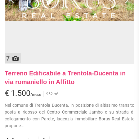
APPARTAMENTI
UFFICI
PIANO
QUADRILOCALI
ALTO
ATTIVITÀ
ATTICI
COMMERCIALI
APPARTAMENTI
CASE
IN
CON
INDIPENDENTI
GESTIONE
GIARDINO
LOFT
APPARTAMENTI
MANSARDE
CON BOX
VILLE
7
APPARTAMENTI
VICINO
STANZE
ALLA
Terreno Edificabile a Trentola-Ducenta in
RUSTICI E
METROPOLITANA
CASALI
via romaniello in Affitto
VILLETTE
A
€ 1.500
952 m²
/mese
SCHIERA
Nel comune di Trentola Ducenta, in posizione di altissimo transito
posta a ridosso del Centro Commerciale Jambo e su strada di
collegamento con Parete, lagenzia immobiliare Borus Real Estate
propone...