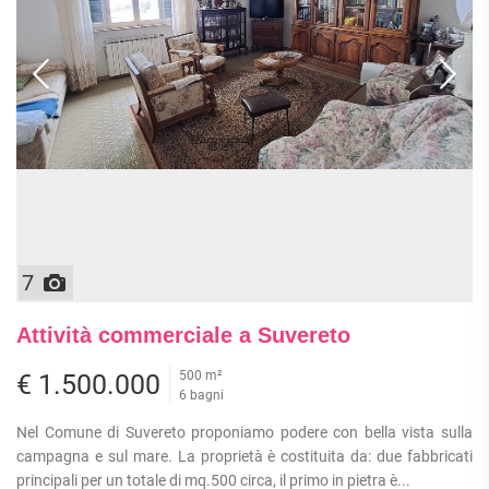
ATTIVITÀ
ATTICI
VILLE DI LUSSO
COMMERCIALI
CASE
VILLE CON GIARDINO
TERRENI
INDIPENDENTI
VILLETTE A SCHIERA
LOFT
AGRICOLI
MANSARDE
COMMERCIALI
VILLE
RUSTICI E
EDIFICABILI
CASALI
INDUSTRIALI
IMMOBILI IN AFFITTO
7
RESIDENZIALI
COMMERCIALI
RICERCHE
Attività commerciale a Suvereto
FREQUENTI
APPARTAMENTI
CAPANNONI
APPARTAMENTI
500 m²
€ 1.500.000
LABORATORI
MONOLOCALI
6 bagni
ARREDATI
LOCALI
APPARTAMENTI
COMMERCIALI
Nel Comune di Suvereto proponiamo podere con bella vista sulla
BILOCALI
PIANO
campagna e sul mare. La proprietà è costituita da: due fabbricati
MAGAZZINI
TERRA
principali per un totale di mq.500 circa, il primo in pietra è...
TRILOCALI
NEGOZI