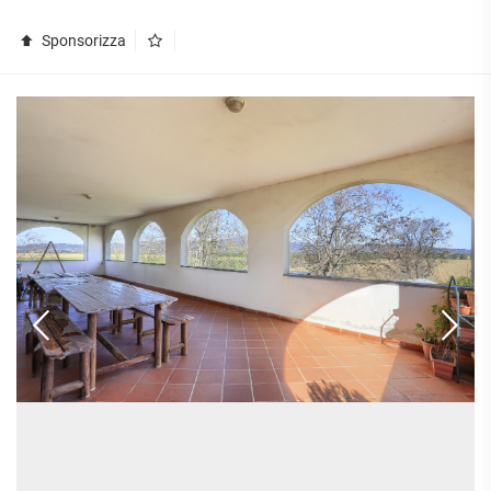
APPARTAMENTI
UFFICI
PIANO
QUADRILOCALI
Sponsorizza
ALTO
ATTIVITÀ
ATTICI
COMMERCIALI
APPARTAMENTI
CASE
IN
CON
INDIPENDENTI
GESTIONE
GIARDINO
LOFT
APPARTAMENTI
MANSARDE
CON BOX
VILLE
APPARTAMENTI
VICINO
STANZE
ALLA
RUSTICI E
METROPOLITANA
CASALI
VILLETTE
A
SCHIERA