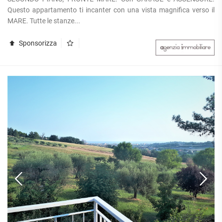
APPARTAMENTI
Questo appartamento ti incanter con una vista magnifica verso il
UFFICI
PIANO
QUADRILOCALI
MARE. Tutte le stanze...
ALTO
ATTIVITÀ
ATTICI
COMMERCIALI
APPARTAMENTI
CASE
Sponsorizza
IN
CON
INDIPENDENTI
GESTIONE
GIARDINO
LOFT
APPARTAMENTI
MANSARDE
CON BOX
VILLE
APPARTAMENTI
VICINO
STANZE
ALLA
RUSTICI E
METROPOLITANA
CASALI
VILLETTE
A
SCHIERA