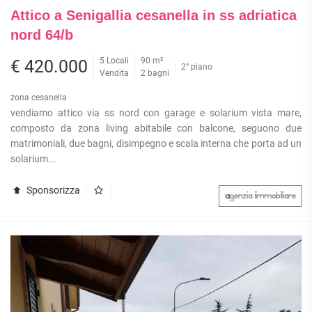
Attico a Senigallia cesanella in ss adriatica
nord 64/b
5 Locali
90 m²
€ 420.000
2° piano
Vendita
2 bagni
zona cesanella
vendiamo attico via ss nord con garage e solarium vista mare,
composto da zona living abitabile con balcone, seguono due
matrimoniali, due bagni, disimpegno e scala interna che porta ad un
solarium...
Sponsorizza