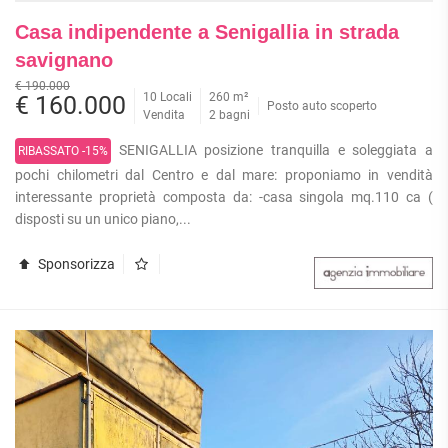
Casa indipendente a Senigallia in strada
savignano
€ 190.000
10 Locali
260 m²
€ 160.000
Posto auto scoperto
Vendita
2 bagni
SENIGALLIA posizione tranquilla e soleggiata a
RIBASSATO -15%
pochi chilometri dal Centro e dal mare: proponiamo in vendità
interessante proprietà composta da: -casa singola mq.110 ca (
disposti su un unico piano,...
Sponsorizza