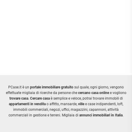
PCase.it è un
portale immobiliare gratuito
sul quale, ogni giorno, vengono
effettuate migliaia di ricerche da persone che
cercano casa online
e vogliono
trovare casa
.
Cercare casa
è semplice e veloce, potrai trovare immobili di
appartamenti in vendita
o affitto, mansarde,
ville
e case indipendenti, loft,
immobili commerciali, negozi, uffici, magazzini, capannoni, attività
commerciali in gestione e terreni. Migliaia di
annunci immobiliari in Italia
.