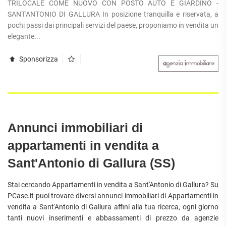
TRILOCALE COME NUOVO CON POSTO AUTO E GIARDINO -
APPARTAMENTI
UFFICI
PIANO
SANT'ANTONIO DI GALLURA In posizione tranquilla e riservata, a
QUADRILOCALI
ALTO
ATTIVITÀ
pochi passi dai principali servizi del paese, proponiamo in vendita un
ATTICI
COMMERCIALI
elegante...
APPARTAMENTI
CASE
IN
CON
INDIPENDENTI
GESTIONE
GIARDINO
Sponsorizza
LOFT
APPARTAMENTI
MANSARDE
CON BOX
VILLE
APPARTAMENTI
VICINO
STANZE
ALLA
RUSTICI E
METROPOLITANA
Annunci immobiliari di
CASALI
VILLETTE
appartamenti in vendita a
A
SCHIERA
Sant'Antonio di Gallura (SS)
Stai cercando Appartamenti in vendita a Sant'Antonio di Gallura? Su
PCase.it puoi trovare diversi annunci immobiliari di Appartamenti in
vendita a Sant'Antonio di Gallura affini alla tua ricerca, ogni giorno
tanti nuovi inserimenti e abbassamenti di prezzo da agenzie