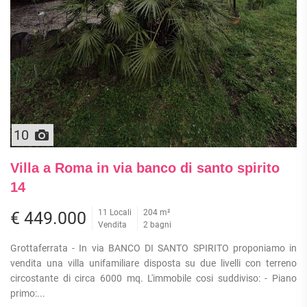
10
Villa a Roma in via banco di santo spirito
14
11 Locali
204 m²
€ 449.000
Vendita
2 bagni
Grottaferrata - In via BANCO DI SANTO SPIRITO proponiamo in
vendita una villa unifamiliare disposta su due livelli con terreno
circostante di circa 6000 mq. L'immobile cosi suddiviso: - Piano
primo:...