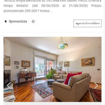
Terrazzi Ampia Metratura su Tre Livelli ERA SMART PRICE Offerta a
APPARTAMENTI
UFFICI
tempo limitato! (dal 08/06/2026 al 31/08/2026) Prezzo
PIANO
QUADRILOCALI
promozionale: 399.000 ? invece...
ALTO
ATTIVITÀ
ATTICI
COMMERCIALI
APPARTAMENTI
CASE
IN
Sponsorizza
CON
INDIPENDENTI
GESTIONE
GIARDINO
LOFT
APPARTAMENTI
MANSARDE
CON BOX
VILLE
APPARTAMENTI
VICINO
STANZE
ALLA
RUSTICI E
METROPOLITANA
CASALI
VILLETTE
A
SCHIERA