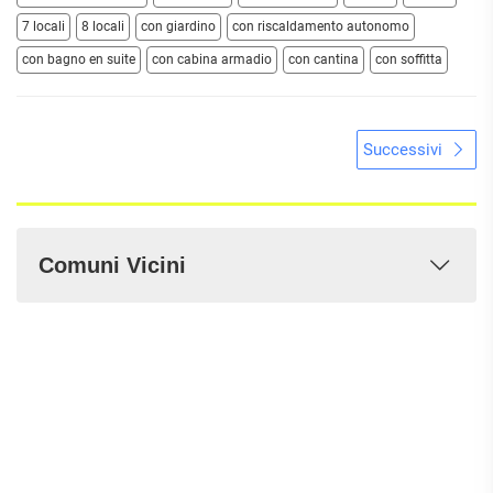
7 locali
8 locali
con giardino
con riscaldamento autonomo
con bagno en suite
con cabina armadio
con cantina
con soffitta
Successivi
Comuni Vicini